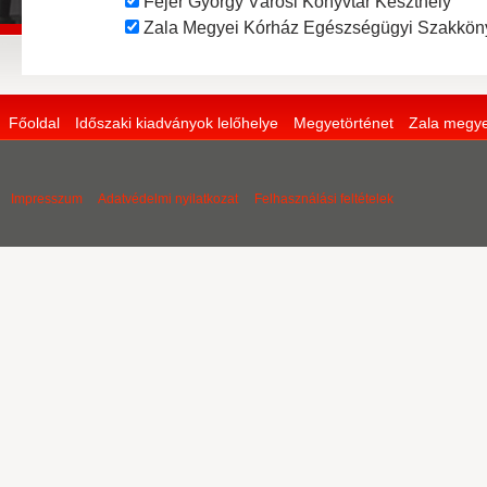
Fejér György Városi Könyvtár Keszthely
Zala Megyei Kórház Egészségügyi Szakköny
Főoldal
Időszaki kiadványok lelőhelye
Megyetörténet
Zala megye
Impresszum
Adatvédelmi nyilatkozat
Felhasználási feltételek