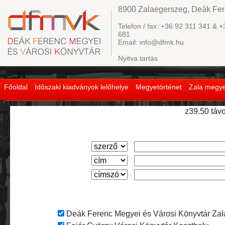
8900 Zalaegerszeg, Deák Fere
Telefon / fax: +36 92 311 341 & +
681
Email: info@dfmk.hu
Nyitva tartás
Főoldal
Időszaki kiadványok lelőhelye
Megyetörténet
Zala megye
z39.50 távo
Deák Ferenc Megyei és Városi Könyvtár Za