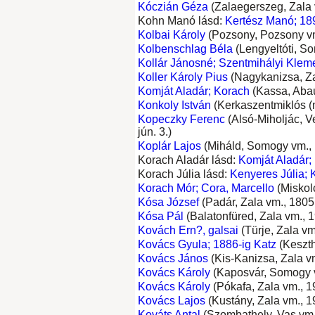
Kóczián Géza
(Zalaegerszeg, Zala v
Kohn Manó lásd:
Kertész Manó; 18
Kolbai Károly
(Pozsony, Pozsony vm.
Kolbenschlag Béla
(Lengyeltóti, So
Kollár Jánosné; Szentmihályi Klem
Koller Károly Pius
(Nagykanizsa, Zal
Komját Aladár; Korach
(Kassa, Abaúj
Konkoly István
(Kerkaszentmiklós (m
Kopeczky Ferenc
(Alsó-Miholjác, V
jún. 3.)
Koplár Lajos
(Miháld, Somogy vm., 1
Korach Aladár lásd:
Komját Aladár;
Korach Júlia lásd:
Kenyeres Júlia; 
Korach Mór; Cora, Marcello
(Miskolc
Kósa József
(Padár, Zala vm., 1805.
Kósa Pál
(Balatonfüred, Zala vm., 1
Kovách Ern?, galsai
(Türje, Zala vm.
Kovács Gyula; 1886-ig Katz
(Keszth
Kovács János
(Kis-Kanizsa, Zala vm.
Kovács Károly
(Kaposvár, Somogy vm
Kovács Károly
(Pókafa, Zala vm., 19
Kovács Lajos
(Kustány, Zala vm., 19
Kováts Antal
(Szombathely, Vas vm.,