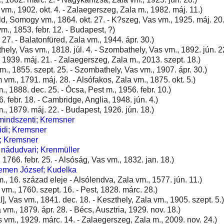
m., 1902. okt. 4. - Zalaegerszeg, Zala m., 1982. máj. 11.)
d, Somogy vm., 1864. okt. 27. - K?szeg, Vas vm., 1925. máj. 20.
., 1853. febr. 12. - Budapest, ?)
27. - Balatonfüred, Zala vm., 1944. ápr. 30.)
ely, Vas vm., 1818. júl. 4. - Szombathely, Vas vm., 1892. jún. 2
 1939. máj. 21. - Zalaegerszeg, Zala m., 2013. szept. 18.)
m., 1855. szept. 25. - Szombathely, Vas vm., 1907. ápr. 30.)
m., 1791. máj. 28. - Alsófakos, Zala vm., 1875. okt. 5.)
 1888. dec. 25. - Ócsa, Pest m., 1956. febr. 10.)
. febr. 18. - Cambridge, Anglia, 1948. jún. 4.)
., 1879. máj. 22. - Budapest, 1926. jún. 18.)
mindszenti; Kremsner
idi; Kremsner
r; Kremsner
 nádudvari; Krenmüller
 1766. febr. 25. - Alsóság, Vas vm., 1832. jan. 18.)
lemen József; Kudelka
, 16. század eleje - Alsólendva, Zala vm., 1577. jún. 11.)
, 1760. szept. 16. - Pest, 1828. márc. 28.)
], Vas vm., 1841. dec. 18. - Keszthely, Zala vm., 1905. szept. 5.)
m., 1879. ápr. 28. - Bécs, Ausztria, 1929. nov. 18.)
m., 1929. márc. 14. - Zalaegerszeg, Zala m., 2009. nov. 24.)