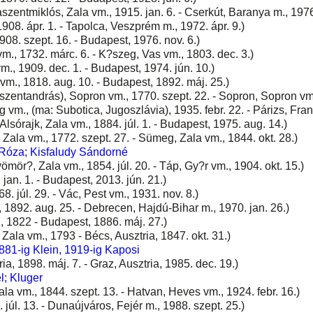
szentmiklós, Zala vm., 1915. jan. 6. - Cserkút, Baranya m., 1976
908. ápr. 1. - Tapolca, Veszprém m., 1972. ápr. 9.)
908. szept. 16. - Budapest, 1976. nov. 6.)
m., 1732. márc. 6. - K?szeg, Vas vm., 1803. dec. 3.)
m., 1909. dec. 1. - Budapest, 1974. jún. 10.)
m., 1818. aug. 10. - Budapest, 1892. máj. 25.)
entandrás), Sopron vm., 1770. szept. 22. - Sopron, Sopron vm.,
m., (ma: Subotica, Jugoszlávia), 1935. febr. 22. - Párizs, Fran
Alsórajk, Zala vm., 1884. júl. 1. - Budapest, 1975. aug. 14.)
ala vm., 1772. szept. 27. - Sümeg, Zala vm., 1844. okt. 28.)
Róza; Kisfaludy Sándorné
ömör?, Zala vm., 1854. júl. 20. - Táp, Gy?r vm., 1904. okt. 15.)
jan. 1. - Budapest, 2013. jún. 21.)
 júl. 29. - Vác, Pest vm., 1931. nov. 8.)
 1892. aug. 25. - Debrecen, Hajdú-Bihar m., 1970. jan. 26.)
 1822 - Budapest, 1886. máj. 27.)
Zala vm., 1793 - Bécs, Ausztria, 1847. okt. 31.)
881-ig Klein, 1919-ig Kaposi
ia, 1898. máj. 7. - Graz, Ausztria, 1985. dec. 19.)
; Kluger
la vm., 1844. szept. 13. - Hatvan, Heves vm., 1924. febr. 16.)
 júl. 13. - Dunaújváros, Fejér m., 1988. szept. 25.)