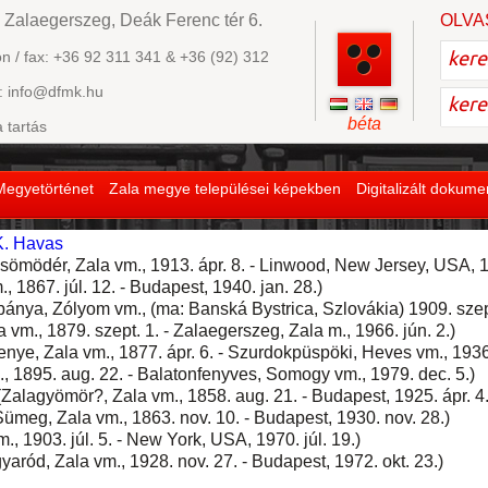
 Zalaegerszeg, Deák Ferenc tér 6.
OLVA
on / fax: +36 92 311 341 & +36 (92) 312
: info@dfmk.hu
béta
a tartás
Megyetörténet
Zala megye települései képekben
Digitalizált dokum
K. Havas
sömödér, Zala vm., 1913. ápr. 8. - Linwood, New Jersey, USA, 1
 1867. júl. 12. - Budapest, 1940. jan. 28.)
bánya, Zólyom vm., (ma: Banská Bystrica, Szlovákia) 1909. szep
 vm., 1879. szept. 1. - Zalaegerszeg, Zala m., 1966. jún. 2.)
enye, Zala vm., 1877. ápr. 6. - Szurdokpüspöki, Heves vm., 1936
, 1895. aug. 22. - Balatonfenyves, Somogy vm., 1979. dec. 5.)
Zalagyömör?, Zala vm., 1858. aug. 21. - Budapest, 1925. ápr. 4.
ümeg, Zala vm., 1863. nov. 10. - Budapest, 1930. nov. 28.)
., 1903. júl. 5. - New York, USA, 1970. júl. 19.)
ród, Zala vm., 1928. nov. 27. - Budapest, 1972. okt. 23.)