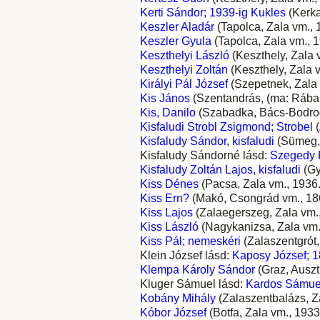
Kerti Sándor; 1939-ig Kukles
(Kerka
Keszler Aladár
(Tapolca, Zala vm., 1
Keszler Gyula
(Tapolca, Zala vm., 1
Keszthelyi László
(Keszthely, Zala v
Keszthelyi Zoltán
(Keszthely, Zala v
Királyi Pál József
(Szepetnek, Zala v
Kis János
(Szentandrás, (ma: Rábasz
Kis, Danilo
(Szabadka, Bács-Bodrog v
Kisfaludi Strobl Zsigmond; Strobel
(
Kisfaludy Sándor, kisfaludi
(Sümeg, Z
Kisfaludy Sándorné lásd:
Szegedy 
Kisfaludy Zoltán Lajos, kisfaludi
(Gy
Kiss Dénes
(Pacsa, Zala vm., 1936. 
Kiss Ern?
(Makó, Csongrád vm., 1868.
Kiss Lajos
(Zalaegerszeg, Zala vm.,
Kiss László
(Nagykanizsa, Zala vm.,
Kiss Pál; nemeskéri
(Zalaszentgrót, 
Klein József lásd:
Kaposy József; 1
Klempa Károly Sándor
(Graz, Ausztr
Kluger Sámuel lásd:
Kardos Sámuel
Kobány Mihály
(Zalaszentbalázs, Za
Kóbor József
(Botfa, Zala vm., 1933.