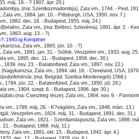
5. máj. 19. - ? 1907. ápr. 20.)
dombja, (ma: Szentkozmadombja), Zala vm., 1744. - Pest, 1819
 Zala vm., 1884. jan. 10. - Pittsburgh, USA, 1950. nov. 7.)
m., 1882. dec. 16. - Budapest, 1955. máj. 24.)
(Belatinc, Zala vm., (ma: Beltinci, Szlovénia), 1891. ápr. 2. - Kesz
m., 1863. aug. 13. - ?)
?; 1940-ig Kemptner
kanizsa, Zala vm., 1865. jún. 10. - ?)
Zala vm., 1891. jan. 31. - Siófok, Veszprém vm., 1933. aug. 25.
la vm., 1895. dec. 11. - Budapest, 1958. dec. 30.)
, 1839. nov. 23. - Balatonfüred, Zala vm., 1897. nov. 22.)
t
(Nagykanizsa, Zala vm., 1894. okt. 18. - Cleveland, USA, 1970.
Nándorfehérvár, (ma: Belgrád, Szerbia-Montenegró) 1566.)
 1784. jún. 22. - Balatonfüred, Zala vm., 1850. júl. 29.)
la vm., 1904. szept. 6. - Budapest, 1996. ápr. 30.)
újfalu (ma: Csesztreg része), Zala vm., 1904. nov. 9. - Pannon
la vm., 1789. máj. 26. - K?vágóörs, Zala vm., 1848. márc. 13.)
gál, Veszprém vm., 1824. máj. 31. - Budapest, 1891. dec. 31.)
udvari, Zala vm., 1821. - Szenttamáspuszta, Zala vm., 1888. már
 21. - Budapest, 1968. máj. 11.)
ony, Zala vm., 1881. okt. 15. - Budapest, 1942. ápr. 4.)
1870. dec. 12. - Budapest, 1928. jún. 6.)