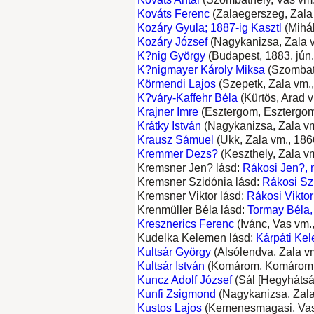
Kováts Ferenc
(Zalaegerszeg, Zala v
Kozáry Gyula; 1887-ig Kasztl
(Mihál
Kozáry József
(Nagykanizsa, Zala vm
K?nig György
(Budapest, 1883. jún. 
K?nigmayer Károly Miksa
(Szombath
Körmendi Lajos
(Szepetk, Zala vm.,
K?váry-Kaffehr Béla
(Kürtös, Arad v
Krajner Imre
(Esztergom, Esztergom v
Krátky István
(Nagykanizsa, Zala vm.,
Krausz Sámuel
(Ukk, Zala vm., 1866
Kremmer Dezs?
(Keszthely, Zala vm
Kremsner Jen? lásd:
Rákosi Jen?, 
Kremsner Szidónia lásd:
Rákosi Sz
Kremsner Viktor lásd:
Rákosi Vikto
Krenmüller Béla lásd:
Tormay Béla,
Kresznerics Ferenc
(Ivánc, Vas vm.,
Kudelka Kelemen lásd:
Kárpáti Ke
Kultsár György
(Alsólendva, Zala vm.
Kultsár István
(Komárom, Komárom vm.
Kuncz Adolf József
(Sál [Hegyhátsál
Kunfi Zsigmond
(Nagykanizsa, Zala v
Kustos Lajos
(Kemenesmagasi, Vas v