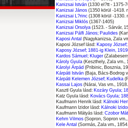
Kanizsai István
(1330 el?tt - 1375-7
Kanizsai János
(1350 körül -1418. m
Kanizsai L?rinc
(1308 körül -1330. n
Kanizsai Miklós
(1367-1405)
Kanizsai Orsolya
(1523. - Sárvár, 15
Kanizsai Pálfi János; Paulides
(Kani
Kaposi Antal
(Nagykanizsa, Zala vm.
Kaposi József lásd:
Kaposy József;
Kaposy József; 1881-ig Klein, 1919
Kardos Sámuel; Kluger
(Zalabeseny?
Károly Gyula
(Keszthely, Zala vm., 1
Károlyi Árpád
(Pribinic, Bosznia, 19
Kárpáti István
(Baja, Bács-Bodrog vm.
Kárpáti Kelemen József; Kudelka
(R
Kassai Lajos
(Nárai, Vas vm., 1918. 
Kasztl Gyula lásd:
Kozáry Gyula; 18
Katz Gyula lásd:
Kovács Gyula; 188
Kaufmann Henrik lásd:
Kálnoki Hen
Kaufmann Izidor lásd:
Kálnoki Izid
Kaufmann Mátyás lásd:
Czobor Mát
Kehrn Vilmos
(Sopron, Sopron vm., 
Kele Antal
(Sormás, Zala vm., 1854. 