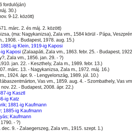
6 fordulóján)
áj. 30.)
ov. 9-12. között)
71. márc. 2. és máj. 2. között)
zsa, (ma: Nagykanizsa), Zala vm., 1584 körül - Pápa, Veszprém 
, 1908. - Budapest, 1978. aug. 15.)
 1881-ig Klein, 1919-ig Kaposi
-ig Kaposi
(Zalaapáti, Zala vm., 1863. febr. 25. - Budapest, 1922.
, Zala vm., 1856. jan. 29. - ?)
910. jan. 22. - Keszthely, Zala m., 1989. febr. 13.)
07. márc. 13. - Nagykanizsa, Zala m., 1972. máj. 16.)
, 1924. ápr. 9. - Lengyelország, 1989. júl. 10.)
ábaszentmárton, Vas vm., 1859. aug. 4. - Szombathely, Vas vm.,
nov. 22. - Budapest, 2008. ápr. 22.)
87-ig Kasztl
6-ig Katz
rik; 1881-ig Kaufmann
or; 1885-ig Kaufmann
yás; Kaufmann
1790. - ?)
dec. 9. - Zalaegerszeg, Zala vm., 1915. szept. 1.)