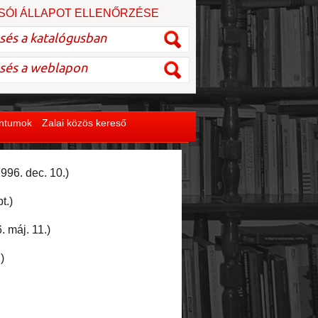
SÓI ÁLLAPOT ELLENŐRZÉSE
entumok
Zalai közös kereső
996. dec. 10.)
t.)
. máj. 11.)
)