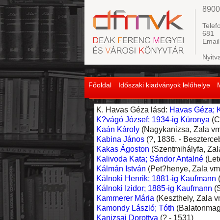
8900
Telef
681
Email
Nyitv
Főoldal
Időszaki kiadványok lelőhelye
K. Havas Géza lásd:
Havas Géza; 
K?vágó József; 1934-ig Küronya
(C
Kaán Károly
(Nagykanizsa, Zala vm.,
Kabina János
(?, 1836. - Beszterce
Kakas Ágoston
(Szentmihályfa, Zala
Kalivoda Kata; Sándor Antalné
(Let
Kálmán István
(Pet?henye, Zala vm.
Kálnoki Henrik; 1881-ig Kaufmann
(
Kálnoki Izidor; 1885-ig Kaufmann
(S
Kammerer Mária
(Keszthely, Zala vm
Kamondy László; Tóth
(Balatonmagya
Kanizsai Dorottya
(? - 1531)