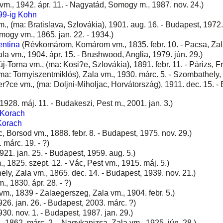
m., 1942. ápr. 11. - Nagyatád, Somogy m., 1987. nov. 24.)
99-ig Kohn
, (ma: Bratislava, Szlovákia), 1901. aug. 16. - Budapest, 1972.
mogy vm., 1865. jan. 22. - 1934.)
entina
(Révkomárom, Komárom vm., 1835. febr. 10. - Pacsa, Zala 
a vm., 1904. ápr. 15. - Brushwood, Anglia, 1979. jún. 29.)
-Torna vm., (ma: Kosi?e, Szlovákia), 1891. febr. 11. - Párizs, Fr
a: Tornyiszentmiklós), Zala vm., 1930. márc. 5. - Szombathely, 
er?ce vm., (ma: Doljni-Miholjac, Horvátország), 1911. dec. 15. 
928. máj. 11. - Budakeszi, Pest m., 2001. jan. 3.)
 Korach
Korach
, Borsod vm., 1888. febr. 8. - Budapest, 1975. nov. 29.)
 márc. 19. - ?)
921. jan. 25. - Budapest, 1959. aug. 5.)
, 1825. szept. 12. - Vác, Pest vm., 1915. máj. 5.)
ely, Zala vm., 1865. dec. 14. - Budapest, 1939. nov. 21.)
, 1830. ápr. 28. - ?)
., 1839 - Zalaegerszeg, Zala vm., 1904. febr. 5.)
26. jan. 26. - Budapest, 2003. márc. ?)
30. nov. 1. - Budapest, 1987. jan. 29.)
 1862. márc. 2. - Nagykanizsa, Zala vm., 1925. jún. 28.)