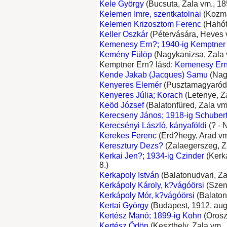
Kele György
(Bucsuta, Zala vm., 185
Kelemen Imre, szentkatolnai
(Kozma
Kelemen Krizosztom Ferenc
(Hahót,
Keller Oszkár
(Pétervására, Heves v
Kemenesy Ern?; 1940-ig Kemptner
Kemény Fülöp
(Nagykanizsa, Zala v
Kemptner Ern? lásd:
Kemenesy Ern
Kende Jakab (Jacques) Samu
(Nagy
Kenyeres Elemér
(Pusztamagyaród, 
Kenyeres Júlia; Korach
(Letenye, Za
Keöd József
(Balatonfüred, Zala vm.
Kerecseny János; 1918-ig Schuber
Kerecsényi László, kányaföldi
(? - 
Kerekes Ferenc
(Erd?hegy, Arad vm.,
Keresztury Dezs?
(Zalaegerszeg, Za
Kerkai Jen?; 1934-ig Czinder
(Kerka
8.)
Kerkapoly István
(Balatonudvari, Za
Kerkápoly Károly, k?vágóörsi
(Szent
Kerkápoly Mór, k?vágóörsi
(Balaton
Kertai György
(Budapest, 1912. aug.
Kertész Manó; 1899-ig Kohn
(Oroszt
Kertész Ödön
(Keszthely, Zala vm., 