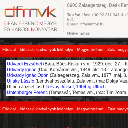
8900 Zalaegerszeg, Deák Fere
Telefon / fax: +36 92 311 341 & +
681
Email: info@dfmk.hu
Nyitva tartás
Főoldal
Időszaki kiadványok lelőhelye
Megyetörténet
Zala megye
Udvardi Erzsébet
(Baja, Bács-Kiskun vm., 1929. dec. 27. - Ke
Udvardy Ignác
(Dad, Komárom vm., 1848. okt. 13. - Zalaegers
Udvardy Ignác Ödön
(Zalaegerszeg, Zala vm., 1877. máj. 8. 
Ujlaky László
(Lendvahosszúfalu, Zala vm., (ma: Dolga Vas, S
Ullrich József lásd:
Révay József; 1904-ig Ullrich
Untenberger Ferenc
(Temesvár, Temes vm., (ma: Timi?oara, R
Főoldal
Időszaki kiadványok lelőhelye
Megyetörténet
Zala megye