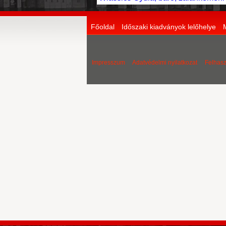
Főoldal
Időszaki kiadványok lelőhelye
Impresszum
Adatvédelmi nyilatkozat
Felhasz