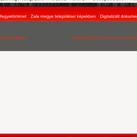
Megyetörténet
Zala megye települései képekben
Digitalizált dokum
nálási feltételek
Copyright © 2014 Deák Ferenc Megyei