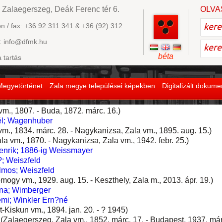
 Zalaegerszeg, Deák Ferenc tér 6.
OLVA
on / fax: +36 92 311 341 & +36 (92) 312
: info@dfmk.hu
béta
a tartás
Megyetörténet
Zala megye települései képekben
Digitalizált dokum
m., 1807. - Buda, 1872. márc. 16.)
él; Wagenhuber
m., 1834. márc. 28. - Nagykanizsa, Zala vm., 1895. aug. 15.)
a vm., 1870. - Nagykanizsa, Zala vm., 1942. febr. 25.)
Henrik; 1886-ig Weissmayer
; Weiszfeld
lmos; Weiszfeld
ogy vm., 1929. aug. 15. - Keszthely, Zala m., 2013. ápr. 19.)
na; Wimberger
mi; Winkler Ern?né
t-Kiskun vm., 1894. jan. 20. - ? 1945)
(Zalaegerszeg, Zala vm., 1852. márc. 17. - Budapest, 1937. már