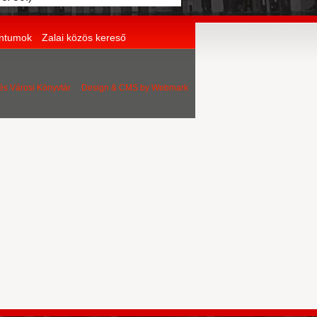
entumok
Zalai közös kereső
 és Városi Könyvtár Design & CMS by
Webmark