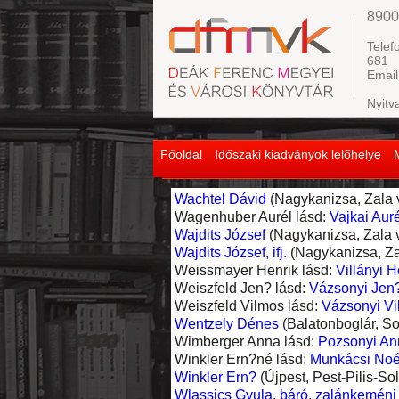
8900
Telef
681
Email
Nyitv
Főoldal
Időszaki kiadványok lelőhelye
Wachtel Dávid
(Nagykanizsa, Zala v
Wagenhuber Aurél lásd:
Vajkai Aur
Wajdits József
(Nagykanizsa, Zala v
Wajdits József, ifj.
(Nagykanizsa, Zal
Weissmayer Henrik lásd:
Villányi 
Weiszfeld Jen? lásd:
Vázsonyi Jen?
Weiszfeld Vilmos lásd:
Vázsonyi Vi
Wentzely Dénes
(Balatonboglár, Som
Wimberger Anna lásd:
Pozsonyi An
Winkler Ern?né lásd:
Munkácsi Noé
Winkler Ern?
(Újpest, Pest-Pilis-Sol
Wlassics Gyula, báró, zalánkeméni