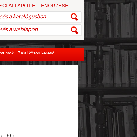
SÓI ÁLLAPOT ELLENŐRZÉSE
entumok
Zalai közös kereső
c. 30.)