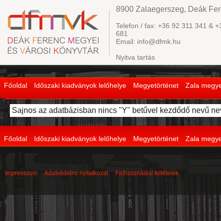
8900 Zalaegerszeg, Deák Fere
Telefon / fax: +36 92 311 341 & +
681
Email: info@dfmk.hu
Nyitva tartás
Főoldal
Időszaki kiadványok lelőhelye
Megyetörténet
Zala megye
Sajnos az adatbázisban nincs "Y" betűvel kezdődő nevű nev
Főoldal
Időszaki kiadványok lelőhelye
Megyetörténet
Zala megye
Impresszum
Adatvédelmi nyilatkozat
Felhasználási feltételek