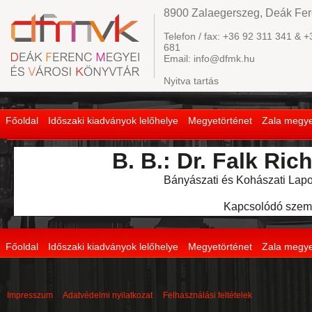
8900 Zalaegerszeg, Deák Fere
Telefon / fax: +36 92 311 341 & +
681
Email: info@dfmk.hu
Nyitva tartás
Főoldal
Időszaki kiadványok lelőhelye
Megyetörténet
Zala megye
B. B.: Dr. Falk Ric
Bányászati és Kohászati Lapok
Kapcsolódó szem
Főoldal
Időszaki kiadványok lelőhelye
Megyetörténet
Zala megye
Impresszum
Adatvédelmi nyilatkozat
Felhasználási feltételek