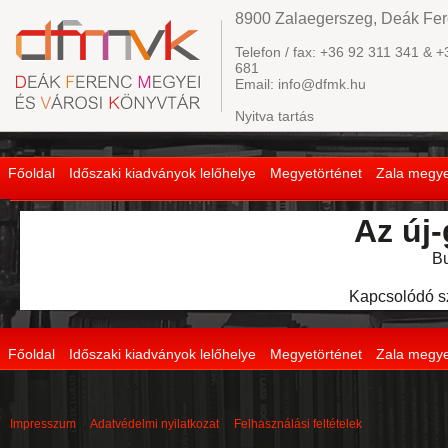
8900 Zalaegerszeg, Deák Fere
Telefon / fax: +36 92 311 341 & +
681
Email: info@dfmk.hu
Nyitva tartás
Főoldal
Időszaki kiadványok lelőhelye
Megyetörténet
Zala megye
Az új
Bu
Kapcsolódó s
Főoldal
Időszaki kiadványok lelőhelye
Megyetörténet
Zala megye
Impresszum
Adatvédelmi nyilatkozat
Felhasználási feltételek