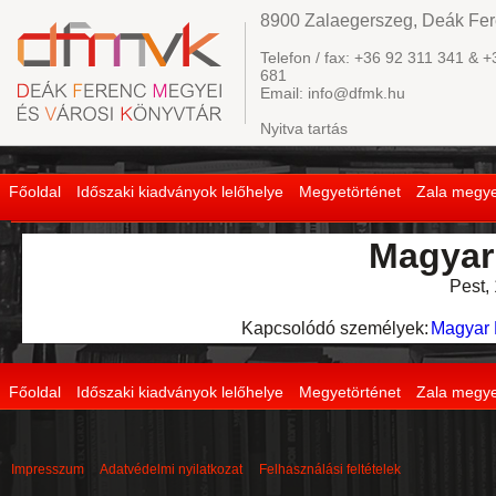
8900 Zalaegerszeg, Deák Fere
Telefon / fax: +36 92 311 341 & +
681
Email: info@dfmk.hu
Nyitva tartás
Főoldal
Időszaki kiadványok lelőhelye
Megyetörténet
Zala megye
Magyar
Pest,
Kapcsolódó személyek:
Magyar 
Főoldal
Időszaki kiadványok lelőhelye
Megyetörténet
Zala megye
Impresszum
Adatvédelmi nyilatkozat
Felhasználási feltételek