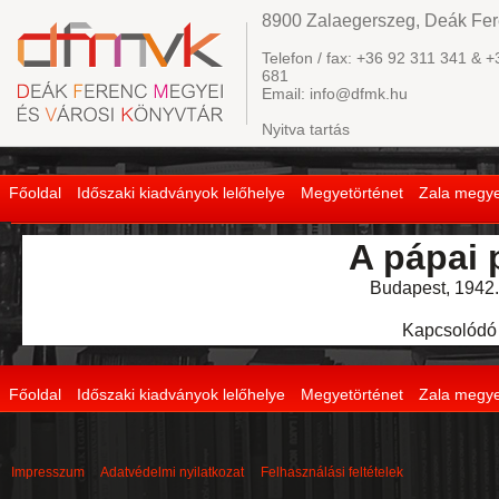
8900 Zalaegerszeg, Deák Fere
Telefon / fax: +36 92 311 341 & +
681
Email: info@dfmk.hu
Nyitva tartás
Főoldal
Időszaki kiadványok lelőhelye
Megyetörténet
Zala megye
A pápai 
Budapest, 1942.
Kapcsolódó
Főoldal
Időszaki kiadványok lelőhelye
Megyetörténet
Zala megye
Impresszum
Adatvédelmi nyilatkozat
Felhasználási feltételek