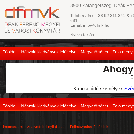
8900 Zalaegerszeg, Deák Fere
Telefon / fax: +36 92 311 341 & +
681
Email: info@dfmk.hu
Nyitva tartás
Főoldal
Időszaki kiadványok lelőhelye
Megyetörténet
Zala megye
Ahogy 
B
Kapcsolódó személyek:
Széc
Főoldal
Időszaki kiadványok lelőhelye
Megyetörténet
Zala megye
Impresszum
Adatvédelmi nyilatkozat
Felhasználási feltételek