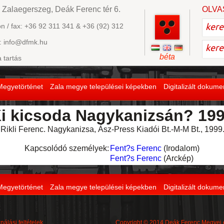
 Zalaegerszeg, Deák Ferenc tér 6.
OLVA
on / fax: +36 92 311 341 & +36 (92) 312
: info@dfmk.hu
béta
a tartás
Megyetörténet
Zala megye települései képekben
Digitalizált dokum
i kicsoda Nagykanizsán? 19
 Rikli Ferenc. Nagykanizsa, Ász-Press Kiadói Bt.-M-M Bt., 1999.
Kapcsolódó személyek:
Fent?s Ferenc
(Irodalom)
Fent?s Ferenc
(Arckép)
Megyetörténet
Zala megye települései képekben
Digitalizált dokum
nálási feltételek
Copyright © 2014 Deák Ferenc Megyei