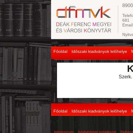
8900
Telef
681
Email
Nyitv
Főoldal
Időszaki kiadványok lelőhelye
K
Szerk.
Főoldal
Időszaki kiadványok lelőhelye
Impresszum
Adatvédelmi nyilatkozat
Felhasz