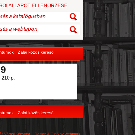
SÓI ÁLLAPOT ELLENŐRZÉSE
entumok
Zalai közös kereső
99
 210 p.
entumok
Zalai közös kereső
 és Városi Könyvtár Design & CMS by
Webmark