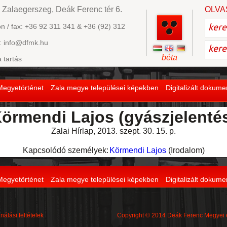
 Zalaegerszeg, Deák Ferenc tér 6.
OLVA
on / fax: +36 92 311 341 & +36 (92) 312
: info@dfmk.hu
béta
a tartás
Megyetörténet
Zala megye települései képekben
Digitalizált dokum
örmendi Lajos (gyászjelenté
Zalai Hírlap, 2013. szept. 30. 15. p.
Kapcsolódó személyek:
Körmendi Lajos
(Irodalom)
Megyetörténet
Zala megye települései képekben
Digitalizált dokum
nálási feltételek
Copyright © 2014 Deák Ferenc Megyei