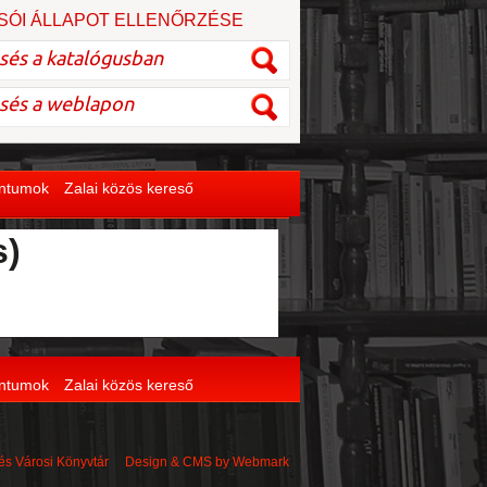
SÓI ÁLLAPOT ELLENŐRZÉSE
entumok
Zalai közös kereső
s)
entumok
Zalai közös kereső
 és Városi Könyvtár Design & CMS by
Webmark