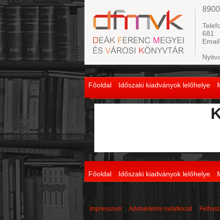
8900
Telef
681
Email
Nyitv
Főoldal
Időszaki kiadványok lelőhelye
K
Főoldal
Időszaki kiadványok lelőhelye
Impresszum
Adatvédelmi nyilatkozat
Felhasz