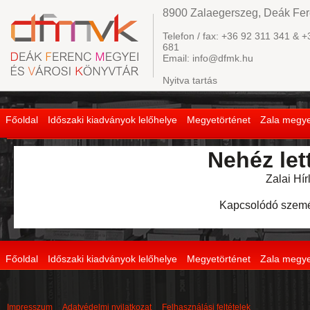
8900 Zalaegerszeg, Deák Fere
Telefon / fax: +36 92 311 341 & +
681
Email: info@dfmk.hu
Nyitva tartás
Főoldal
Időszaki kiadványok lelőhelye
Megyetörténet
Zala megye
Nehéz let
Zalai Hírl
Kapcsolódó szemé
Főoldal
Időszaki kiadványok lelőhelye
Megyetörténet
Zala megye
Impresszum
Adatvédelmi nyilatkozat
Felhasználási feltételek