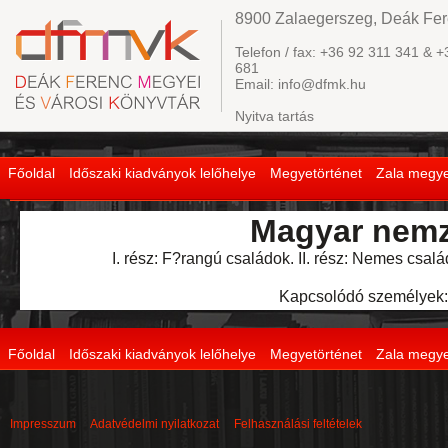
8900 Zalaegerszeg, Deák Fere
Telefon / fax: +36 92 311 341 & +
681
Email: info@dfmk.hu
Nyitva tartás
Főoldal
Időszaki kiadványok lelőhelye
Megyetörténet
Zala megye
Magyar nemz
I. rész: F?rangú családok. II. rész: Nemes csa
Kapcsolódó személyek:
Főoldal
Időszaki kiadványok lelőhelye
Megyetörténet
Zala megye
Impresszum
Adatvédelmi nyilatkozat
Felhasználási feltételek