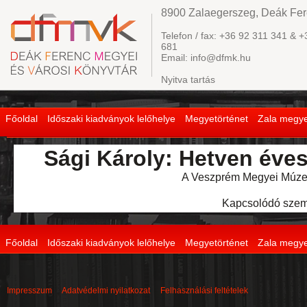
8900 Zalaegerszeg, Deák Fere
Telefon / fax: +36 92 311 341 & +
681
Email: info@dfmk.hu
Nyitva tartás
Főoldal
Időszaki kiadványok lelőhelye
Megyetörténet
Zala megye
Sági Károly: Hetven éve
A Veszprém Megyei Múzeu
Kapcsolódó szem
Főoldal
Időszaki kiadványok lelőhelye
Megyetörténet
Zala megye
Impresszum
Adatvédelmi nyilatkozat
Felhasználási feltételek