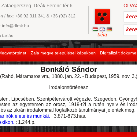
 Zalaegerszeg, Deák Ferenc tér 6.
OLVA
on / fax: +36 92 311 341 & +36 (92) 312
: info@dfmk.hu
béta
a tartás
Megyetörténet
Zala megye települései képekben
Digitalizált dokum
Bonkáló Sándor
(Rahó, Máramaros vm., 1880. jan. 22. - Budapest, 1959. nov. 3.
irodalomtörténész
n, Lipcsében, Szentpétervárott végezte. Szegeden, Gyöngy
sten az egyetemen az orosz, 1919-t?l a rutén nyelv és irod
s az ukrán irodalommal foglalkozó tanulmányai jelentek meg, or
r írók élete és munkái.
: 3.871-873.has.
exikon.
: 1.244.p.