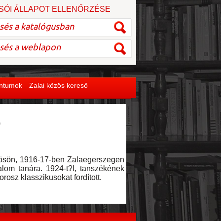
SÓI ÁLLAPOT ELLENŐRZÉSE
entumok
Zalai közös kereső
)
ösön, 1916-17-ben Zalaegerszegen
alom tanára. 1924-t?l, tanszékének
osz klasszikusokat fordított.