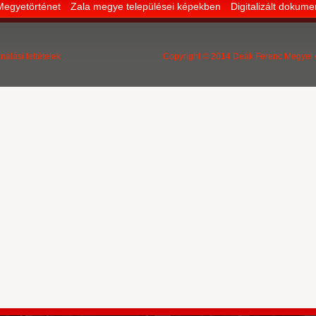
Megyetörténet
Zala megye települései képekben
Digitalizált dokum
nálási feltételek
Copyright © 2014 Deák Ferenc Megyei