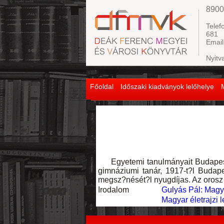
8900
Telef
681
Email
Nyitv
Főoldal
Időszaki kiadványok lelőhelye
Egyetemi tanulmányait Budapeste
gimnáziumi tanár, 1917-t?l Budape
megsz?nését?l nyugdíjas. Az orosz é
Irodalom
Gulyás Pál: Magya
Magyar életrajzi l