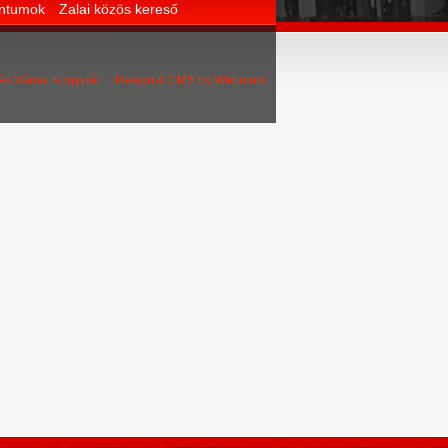
entumok
Zalai közös kereső
 és Városi Könyvtár Design & CMS by
Webmark