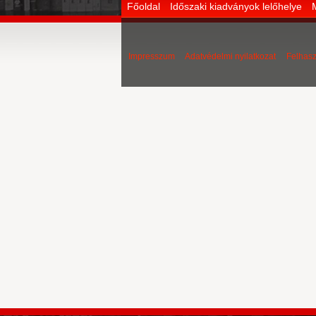
Főoldal
Időszaki kiadványok lelőhelye
Impresszum
Adatvédelmi nyilatkozat
Felhasz