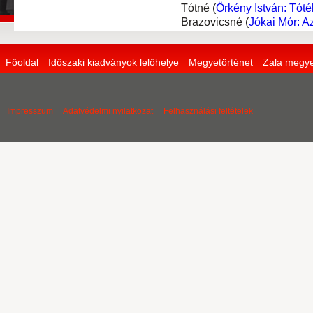
Tótné (
Örkény István: Tóté
Brazovicsné (
Jókai Mór: A
Főoldal
Időszaki kiadványok lelőhelye
Megyetörténet
Zala megye
Impresszum
Adatvédelmi nyilatkozat
Felhasználási feltételek