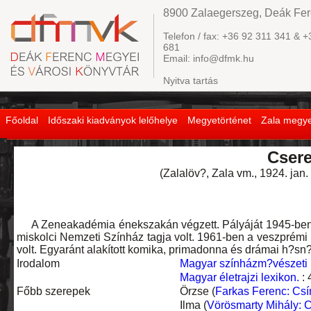
8900 Zalaegerszeg, Deák Fere
Telefon / fax: +36 92 311 341 & +
681
Email: info@dfmk.hu
Nyitva tartás
Főoldal
Időszaki kiadványok lelőhelye
Megyetörténet
Zala megye
Cser
(Zalalöv?, Zala vm., 1924. jan.
A Zeneakadémia énekszakán végzett. Pályáját 1945-ben k
miskolci Nemzeti Színház tagja volt. 1961-ben a veszprémi P
volt. Egyaránt alakított komika, primadonna és drámai h?sn
Irodalom
Magyar színházm?vészeti 
Magyar életrajzi lexikon.
: 
Főbb szerepek
Örzse (
Farkas Ferenc: Cs
Ilma (
Vörösmarty Mihály: 