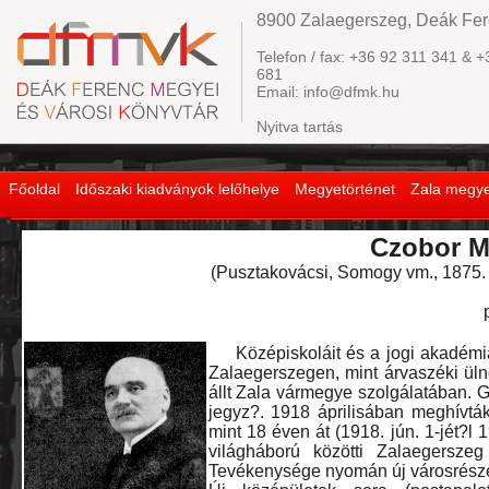
8900 Zalaegerszeg, Deák Fere
Telefon / fax: +36 92 311 341 & +
681
Email: info@dfmk.hu
Nyitva tartás
Főoldal
Időszaki kiadványok lelőhelye
Megyetörténet
Zala megye
Czobor M
(Pusztakovácsi, Somogy vm., 1875. fe
Középiskoláit és a jogi akadémiát 
Zalaegerszegen, mint árvaszéki ül
állt Zala vármegye szolgálatában. 
jegyz?. 1918 áprilisában meghívtá
mint 18 éven át (1918. jún. 1-jét?l 1
világháború közötti Zalaegerszeg
Tevékenysége nyomán új városrészek 