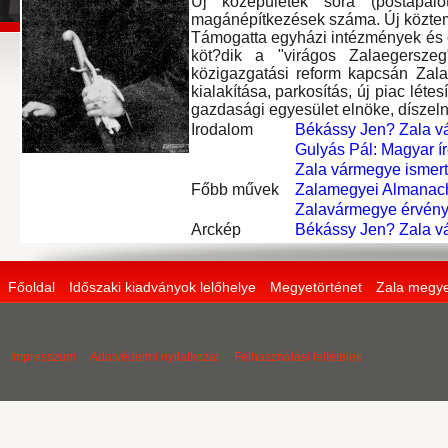
Új középületek sora (postapalo
magánépítkezések száma. Új köztemet?
Támogatta egyházi intézmények és é
köt?dik a "virágos Zalaegersze
közigazgatási reform kapcsán Zal
kialakítása, parkosítás, új piac lét
gazdasági egyesület elnöke, díszeln
Irodalom
Békássy Jen? Zala vá
Gulyás Pál: Magyar ír
Zala vármegye ismert
Főbb művek
Zalamegyei Almanac
Zalavármegye érvény
Arckép
Békássy Jen? Zala vá
Főoldal
Időszaki kiadványok lelőhelye
Megyetörténet
Zala megye
Impresszum
Adatvédelmi nyilatkozat
Felhasználási feltételek