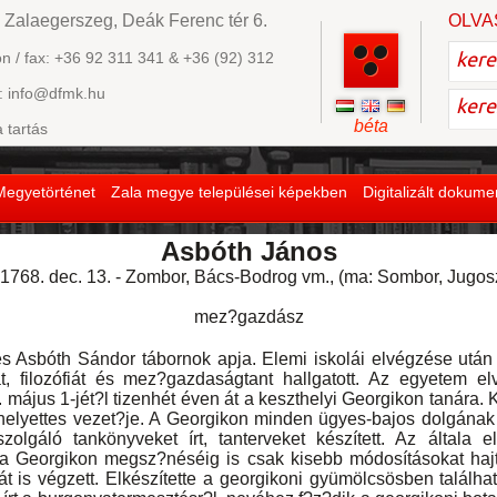
 Zalaegerszeg, Deák Ferenc tér 6.
OLVA
on / fax: +36 92 311 341 & +36 (92) 312
: info@dfmk.hu
béta
a tartás
Megyetörténet
Zala megye települései képekben
Digitalizált dokum
Asbóth János
768. dec. 13. - Zombor, Bács-Bodrog vm., (ma: Sombor, Jugoszl
mez?gazdász
bóth Sándor tábornok apja. Elemi iskolái elvégzése után S
, filozófiát és mez?gazdaságtant hallgatott. Az egyetem e
. május 1-jét?l tizenhét éven át a keszthelyi Georgikon tanár
 helyettes vezet?je. A Georgikon minden ügyes-bajos dolgának
olgáló tankönyveket írt, tanterveket készített. Az általa el
 a Georgikon megsz?néséig is csak kisebb módosításokat hajtot
t is végzett. Elkészítette a georgikoni gyümölcsösben találha