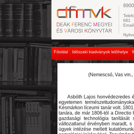
8900
Telef
681
Email
Nyitv
Főoldal
Időszaki kiadványok lelőhelye
(Nemescsó, Vas vm., 1
Asbóth Lajos honvédezredes és As
egyetemen természettudományokat
Késmárkon líceumi tanár volt. 1801
tanára, de már 1806-tól a Directio
gazdasági technológia tanítását sz
változatlanul érvényben maradt, s
ügyek intézése mellett kutatómunká