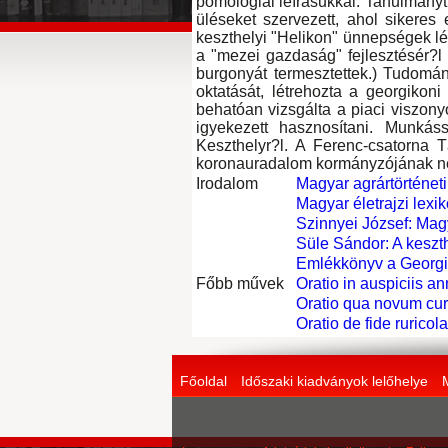
pomológiai leírásukkal. Tanulmányt
üléseket szervezett, ahol sikeres 
keszthelyi "Helikon" ünnepségek l
a "mezei gazdaság" fejlesztésér?l 
burgonyát termesztettek.) Tudomán
oktatását, létrehozta a georgikoni
behatóan vizsgálta a piaci viszon
igyekezett hasznosítani. Munkás
Keszthelyr?l. A Ferenc-csatorna 
koronauradalom kormányzójának ne
Irodalom
Magyar agrártörténeti 
Magyar életrajzi lexik
Szinnyei József: Magy
Süle Sándor: A keszt
Emlékkönyv a Georgiko
Főbb művek
Oratio in auspiciis an
Oratio qua novum cur
Oratio de fide ruricol
Főoldal
Időszaki kiadványok lelőhelye