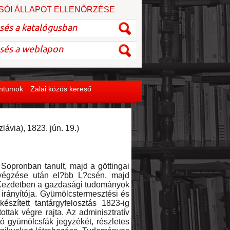
SÓI ÁLLAPOT ELLENŐRZÉSE
entumok
Zalai közös kereső
ávia), 1823. jún. 19.)
opronban tanult, majd a göttingai
lvégzése után el?bb L?csén, majd
a. Kezdetben a gazdasági tudományok
 irányítója. Gyümölcstermesztési és
készített tantárgyfelosztás 1823-ig
tak végre rajta. Az adminisztratív
tó gyümölcsfák jegyzékét, részletes