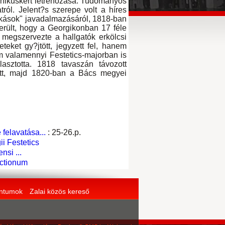
tanikuskert létrehozása. Tudományos
tról. Jelent?s szerepe volt a híres
rkások" javadalmazásáról, 1818-ban
derült, hogy a Georgikonban 17 féle
 megszervezte a hallgatók erkölcsi
teket gy?jtött, jegyzett fel, hanem
m valamennyi Festetics-majorban is
asztotta. 1818 tavaszán távozott
lett, majd 1820-ban a Bács megyei
felavatása...
: 25-26.p.
ii Festetics
si ...
lectionum
entumok
Zalai közös kereső