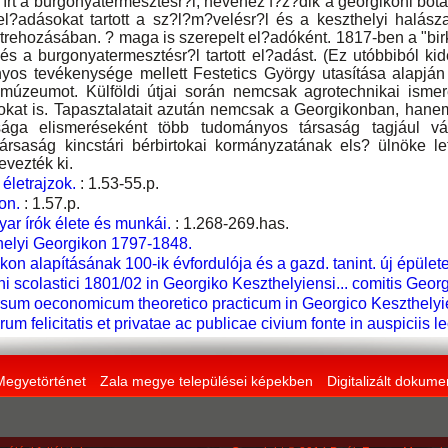
 írt a burgonyatermesztésr?l, nevéhez f?z?dik a georgikoni bo
el?adásokat tartott a sz?l?m?velésr?l és a keszthelyi halásza
étrehozásában. ? maga is szerepelt el?adóként. 1817-ben a "bi
és a burgonyatermesztésr?l tartott el?adást. (Ez utóbbiból ki
yos tevékenysége mellett Festetics György utasítása alapján
 múzeumot. Külföldi útjai során nemcsak agrotechnikai ismere
yokat is. Tapasztalatait azután nemcsak a Georgikonban, hane
sága elismeréseként több tudományos társaság tagjául vál
Társaság kincstári bérbirtokai kormányzatának els? ülnöke 
vezték ki.
életrajzok.
: 1.53-55.p.
on.
: 1.57.p.
ar írók élete és munkái.
: 1.268-269.has.
helyi Georgikon 1797-1848.
n alapításának 100-ik évfordulója és a gazd. tanint. új épülete 
ni scolastici 1801/02 in Georgiko Keszthelyiensi... comitis Georg
sum oeconomicum theoretico practicum in Georgico Keszthelyien
arum felicitatis et privatae ac publicae civium fonte in auspiciis 
Megyetörténet
Zala megye települései képekben
Digitalizált dokum