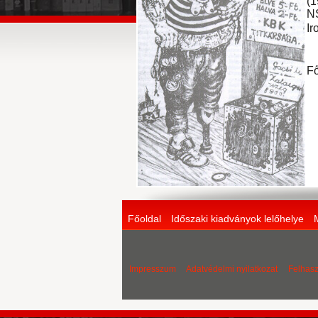
(1
NS
Ir
F
Főoldal
Időszaki kiadványok lelőhelye
Impresszum
Adatvédelmi nyilatkozat
Felhasz