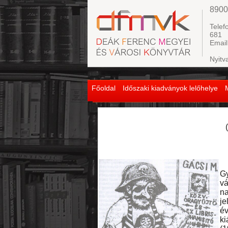
8900
Telef
681
Email
Nyitv
Főoldal
Időszaki kiadványok lelőhelye
1
Gy
vá
n
je
év
ki