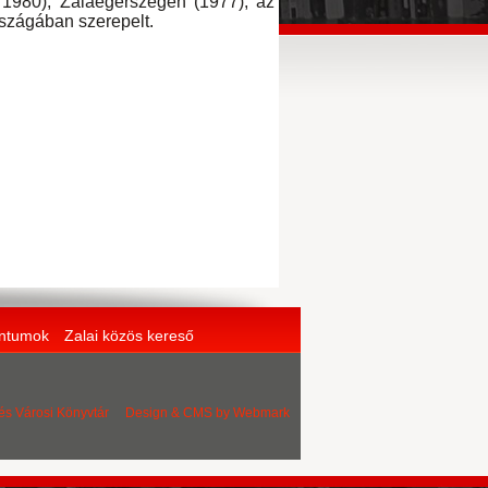
 1980), Zalaegerszegen (1977), az
szágában szerepelt.
entumok
Zalai közös kereső
 és Városi Könyvtár Design & CMS by
Webmark