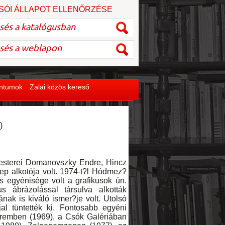
SÓI ÁLLAPOT ELLENŐRZÉSE
entumok
Zalai közös kereső
)
sterei Domanovszky Endre, Hincz
ep alkotója volt. 1974-t?l Hódmez?
s egyénisége volt a grafikusok ún.
s ábrázolással társulva alkották
nak is kiváló ismer?je volt. Utolsó
jal tüntették ki. Fontosabb egyéni
Teremben (1969), a Csók Galériában