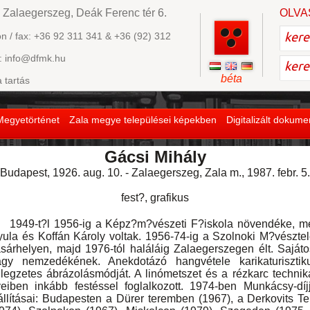
 Zalaegerszeg, Deák Ferenc tér 6.
OLVA
on / fax: +36 92 311 341 & +36 (92) 312
: info@dfmk.hu
béta
a tartás
Megyetörténet
Zala megye települései képekben
Digitalizált dokum
Gácsi Mihály
(Budapest, 1926. aug. 10. - Zalaegerszeg, Zala m., 1987. febr. 5.
fest?, grafikus
949-t?l 1956-ig a Képz?m?vészeti F?iskola növendéke, me
ula és Koffán Károly voltak. 1956-74-ig a Szolnoki M?vésztel
sárhelyen, majd 1976-tól haláláig Zalaegerszegen élt. Sajáto
agy nemzedékének. Anekdotázó hangvétele karikaturisztiku
llegzetes ábrázolásmódját. A linómetszet és a rézkarc techniká
eiben inkább festéssel foglalkozott. 1974-ben Munkácsy-díj
állításai: Budapesten a Dürer teremben (1967), a Derkovits 