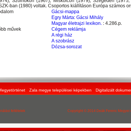
974), Szolnokon (1967), Miskolcon (1979), Szegeden (1975,
ZK-ban (1980) voltak. Csoportos kiállításon Európa számos or
odalom
Gácsi-mappa
Egry Márta: Gácsi Mihály
Magyar életrajzi lexikon.
: 4.286.p.
őbb művek
Cégem reklámja
A régi ház
A szobrász
Dózsa-sorozat
Megyetörténet
Zala megye települései képekben
Digitalizált dokum
nálási feltételek
Copyright © 2014 Deák Ferenc Megyei