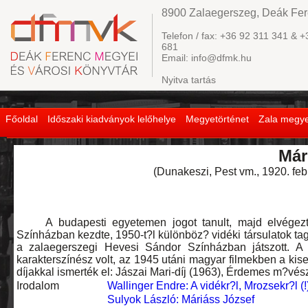
8900 Zalaegerszeg, Deák Fere
Telefon / fax: +36 92 311 341 & +
681
Email: info@dfmk.hu
Nyitva tartás
Főoldal
Időszaki kiadványok lelőhelye
Megyetörténet
Zala megye
Már
(Dunakeszi, Pest vm., 1920. febr
A budapesti egyetemen jogot tanult, majd elvégezte 
Színházban kezdte, 1950-t?l különböz? vidéki társulatok ta
a zalaegerszegi Hevesi Sándor Színházban játszott. A 
karakterszínész volt, az 1945 utáni magyar filmekben a ki
díjakkal ismerték el: Jászai Mari-díj (1963), Érdemes m?vés
Irodalom
Wallinger Endre: A vidékr?l, Mrozsekr?l (!
Sulyok László: Máriáss József