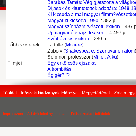
Barabás Tamás: Végigjátszotta a világir
Díjasok és kitüntetettek adattára: 1948-1
Ki kicsoda a mai magyar filmm?vészetben.
Magyar ki kicsoda 1990.
: 382.p.
Magyar színházm?vészeti lexikon.
: 487.p
Új magyar életrajzi lexikon.
: 4.497.p.
Színházi kislexikon.
: 280.p.
Főbb szerepek
Tartuffe (
Moliere
)
Zuboly (
Shakespeare: Szentivánéji álom
Solomon professzor (
Miller: Alku
)
Filmjei
Egy erkölcsös éjszaka
A trombitás
Égigér? f?
Főoldal
Időszaki kiadványok lelőhelye
Megyetörténet
Zala megye
Impresszum
Adatvédelmi nyilatkozat
Felhasználási feltételek