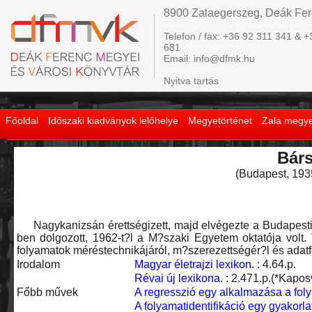
8900 Zalaegerszeg, Deák Fere
Telefon / fax: +36 92 311 341 & +
681
Email: info@dfmk.hu
Nyitva tartás
Főoldal
Időszaki kiadványok lelőhelye
Megyetörténet
Zala megye
Bár
(Budapest, 1935.
Nagykanizsán érettségizett, majd elvégezte a Budapesti 
ben dolgozott, 1962-t?l a M?szaki Egyetem oktatója volt.
folyamatok méréstechnikájáról, m?szerezettségér?l és adat
Irodalom
Magyar életrajzi lexikon.
: 4.64.p.
Révai új lexikona.
: 2.471.p.(*Kapos
Főbb művek
A regresszió egy alkalmazása a foly
A folyamatidentifikáció egy gyakorl