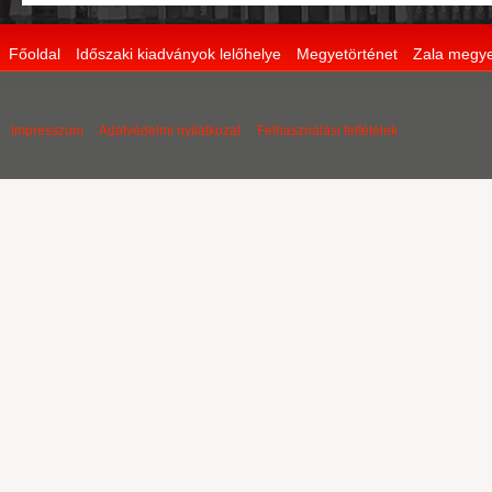
Főoldal
Időszaki kiadványok lelőhelye
Megyetörténet
Zala megye
Impresszum
Adatvédelmi nyilatkozat
Felhasználási feltételek