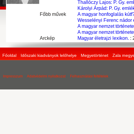
Thallóczy Lajos: P. Gy. em
Károlyi Árpád: P. Gy. emlé
Főbb művek
A magyar honfoglalás kútf?
Wesselényi Ferenc nádor é
A magyar nemzet története 
A magyar nemzet története
Arckép
Magyar életrajzi lexikon.
: 
Főoldal
Időszaki kiadványok lelőhelye
Megyetörténet
Zala megye
Impresszum
Adatvédelmi nyilatkozat
Felhasználási feltételek