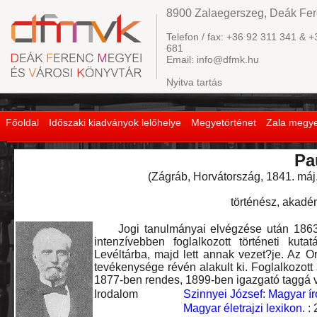
8900 Zalaegerszeg, Deák Fere
Telefon / fax: +36 92 311 341 & +
681
Email: info@dfmk.hu
Nyitva tartás
Főoldal
Időszaki kiadványok lelőhelye
Megyetörténet
Zala megye
Pa
(Zágráb, Horvátország, 1841. máj. 
történész, akadé
Jogi tanulmányai elvégzése után 1863-tól
intenzívebben foglalkozott történeti ku
Levéltárba, majd lett annak vezet?je. Az Or
tevékenysége révén alakult ki. Foglalkozott
1877-ben rendes, 1899-ben igazgató taggá v
Irodalom
Szinnyei József: Magyar ír
Magyar életrajzi lexikon.
: 