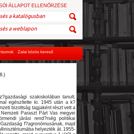
SÓI ÁLLAPOT ELLENŐRZÉSE
entumok
Zalai közös kereső
8.)
gazdasági szakiskolában tanult.
mal egészítette ki. 1945 után a k?
zeti bizottság tagjaként részt vett a
a Nemzeti Paraszt Párt Vas megyei
rmendi járási rend?rség politikai
ami Gazdaság f?agronómusának, majd
inisztériumába helyezték át. 1955-