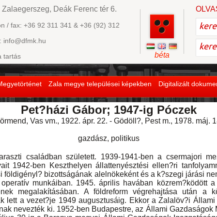
 Zalaegerszeg, Deák Ferenc tér 6.
OLVA
on / fax: +36 92 311 341 & +36 (92) 312
: info@dfmk.hu
béta
a tartás
Megyetörténet
Zala megye települései képekben
Digitalizált dokum
Pet?házi Gábor; 1947-ig Póczek
örmend, Vas vm., 1922. ápr. 22. - Gödöll?, Pest m., 1978. máj. 1
gazdász, politikus
ti családban született. 1939-1941-ben a csermajori mez?
it 1942-ben Keszthelyen állattenyésztési ellen?ri tanfolyam
si földigényl? bizottságának alelnökeként és a k?szegi járási nem
s operatív munkáiban. 1945. április havában közrem?ködött 
ének megalakításában. A földreform végrehajtása után a kö
ak lett a vezet?je 1949 augusztusáig. Ekkor a Zalalöv?i Áll
nak nevezték ki. 1952-ben Budapestre, az Állami Gazdaságok M