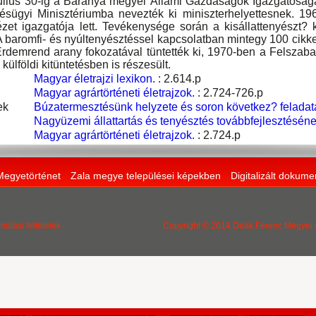
július 30-ig a Baranya megyei Állami Gazdaságok Igazgatóságá
sügyi Minisztériumba nevezték ki miniszterhelyettesnek. 196
ézet igazgatója lett. Tevékenysége során a kisállattenyészt? k
 A baromfi- és nyúltenyésztéssel kapcsolatban mintegy 100 cik
rdemrend arany fokozatával tüntették ki, 1970-ben a Felszab
külföldi kitüntetésben is részesült.
Magyar életrajzi lexikon.
: 2.614.p
Magyar agrártörténeti életrajzok.
: 2.724-726.p
ek
Búzatermesztésünk helyzete és soron következ? feladat
Nagyüzemi állattartás és tenyésztés továbbfejlesztésén
Magyar agrártörténeti életrajzok.
: 2.724.p
Megyetörténet
Zala megye települései képekben
Digitalizált dokum
nálási feltételek
Copyright © 2014 Deák Ferenc Megyei