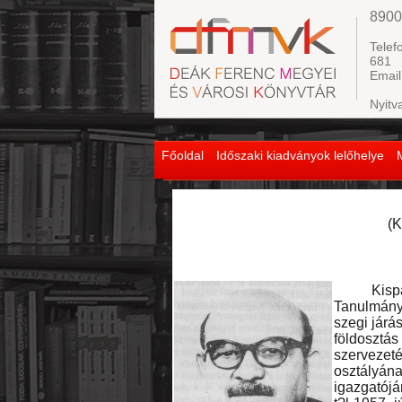
8900
Telef
681
Email
Nyitv
Főoldal
Időszaki kiadványok lelőhelye
(K
Kisparasz
Tanulmánya
szegi járá
földosztá
szervezet
osztályán
igazgatójá