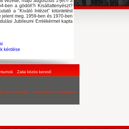
t vezette, majd augusztus 1-jét?l a
4-ben a gödöll?i Kisállattenyészt?
utató a "Kiváló Intézet" kitüntetést
ke jelent meg. 1959-ben és 1970-ben
adulási Jubileumi Emlékérmet kapta
ai
ek kérdése
entumok
Zalai közös kereső
 és Városi Könyvtár Design & CMS by
Webmark