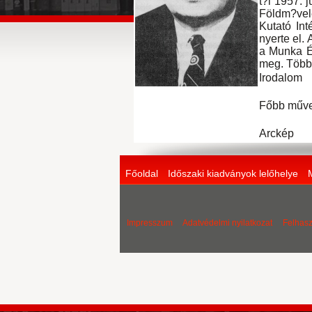
t?l 1957. 
Földm?velé
Kutató Int
nyerte el.
a Munka É
meg. Több 
Irodalom
Főbb műv
Arckép
Főoldal
Időszaki kiadványok lelőhelye
Impresszum
Adatvédelmi nyilatkozat
Felhasz