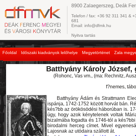
8900 Zalaegerszeg, Deák Fere
Telefon / fax: +36 92 311 341 & +
681
Email: info@dfmk.hu
Nyitva tartás
Főoldal
Időszaki kiadványok lelőhelye
Megyetörténet
Zala megye
Batthyány Károly József, 
(Rohonc, Vas vm., (ma: Rechnitz, Ausztr
f?nemes, tábo
Batthyány Ádám és Strattmann Eleonór
ispánja, 1742-1752 között horvát bán. R
kés?bb az örökösödési háborúban is. 174
úgy, hogy azok kénytelenek voltak Mária
bizalmába fogadta és 1746-tól a kés?bbi I
birodalmi herceg címet. Mivel egyeneság
Lajosnak az utódaira szállott át.