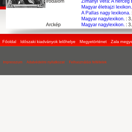
Irodalom
Zimányi Vera: A herceg 
Magyar életrajzi lexikon.
A Pallas nagy lexikona.
Magyar nagylexikon.
: 3
Arckép
Magyar nagylexikon.
: 3
Főoldal
Időszaki kiadványok lelőhelye
Megyetörténet
Zala megye
Impresszum
Adatvédelmi nyilatkozat
Felhasználási feltételek