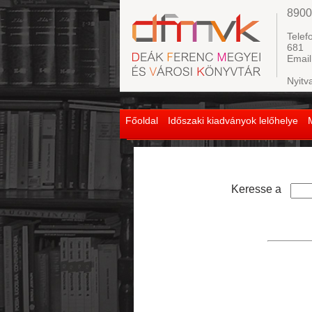
8900
Telef
681
Email
Nyitv
Főoldal
Időszaki kiadványok lelőhelye
Keresse a