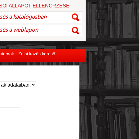
SÓI ÁLLAPOT ELLENŐRZÉSE
entumok
Zalai közös kereső