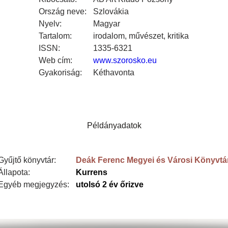
Ország neve:
Szlovákia
Nyelv:
Magyar
Tartalom:
irodalom, művészet, kritika
ISSN:
1335-6321
Web cím:
www.szorosko.eu
Gyakoriság:
Kéthavonta
Példányadatok
Gyűjtő könyvtár:
Deák Ferenc Megyei és Városi Könyvtá
Állapota:
Kurrens
Egyéb megjegyzés:
utolsó 2 év őrizve