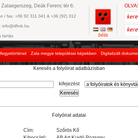
 Zalaegerszeg, Deák Ferenc tér 6.
OLVA
on / fax: +36 92 311 341 & +36 (92) 312
: info@dfmk.hu
béta
a tartás
Megyetörténet
Zala megye települései képekben
Digitalizált dokum
Keresés a folyóirat adatbázisban
kifejezést
Folyóirat adatai
Cím:
Szőrös Kő
Kibocsátó:
AB Art Kiadó Pozsony