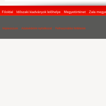
Főoldal
Időszaki kiadványok lelőhelye
Megyetörténet
Zala megye
Impresszum
Adatvédelmi nyilatkozat
Felhasználási feltételek