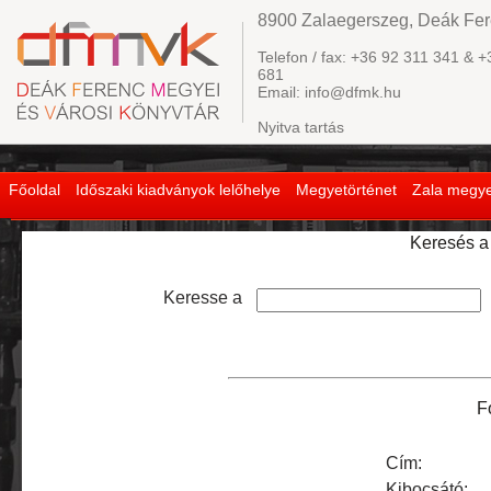
8900 Zalaegerszeg, Deák Fere
Telefon / fax: +36 92 311 341 & +
681
Email: info@dfmk.hu
Nyitva tartás
Főoldal
Időszaki kiadványok lelőhelye
Megyetörténet
Zala megye
Keresés a 
Keresse a
F
Cím:
Kibocsátó: