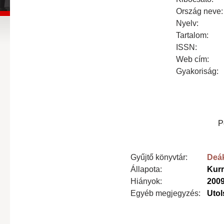
Ország neve:
Nyelv:
Tartalom:
ISSN:
Web cím:
Gyakoriság:
P
Gyűjtő könyvtár:
Deák
Állapota:
Kur
Hiányok:
200
Egyéb megjegyzés:
Utol