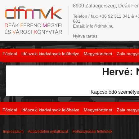
8900 Zalaegerszeg, Deák Fere
Telefon / fax: +36 92 311 341 & +
681
Email: info@dfmk.hu
Nyitva tartás
Főoldal
Időszaki kiadványok lelőhelye
Megyetörténet
Zala megye
Hervé: 
Kapcsolódó személye
Főoldal
Időszaki kiadványok lelőhelye
Megyetörténet
Zala megye
Impresszum
Adatvédelmi nyilatkozat
Felhasználási feltételek