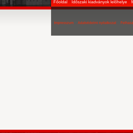
Főoldal
Időszaki kiadványok lelőhelye
Impresszum
Adatvédelmi nyilatkozat
Felhasz