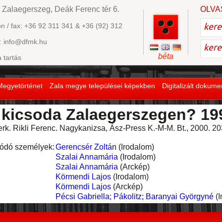
 Zalaegerszeg, Deák Ferenc tér 6.
OLVA
on / fax: +36 92 311 341 & +36 (92) 312
: info@dfmk.hu
béta
a tartás
Megyetörténet
Zala megye települései képekben
Digitalizált dokum
 kicsoda Zalaegerszegen? 19
rk. Rikli Ferenc. Nagy­ka­ni­zsa, Ász-Press K.-M-M. Bt., 2000. 20
ódó személyek:
Gerencsér Zoltán
(Irodalom)
Szalai Annamária
(Irodalom)
Szalai Annamária
(Arckép)
Körmendi Lajos
(Irodalom)
Körmendi Lajos
(Arckép)
Pécsi Gabriella; Pákolitz; Baranyai Györgyné
(I