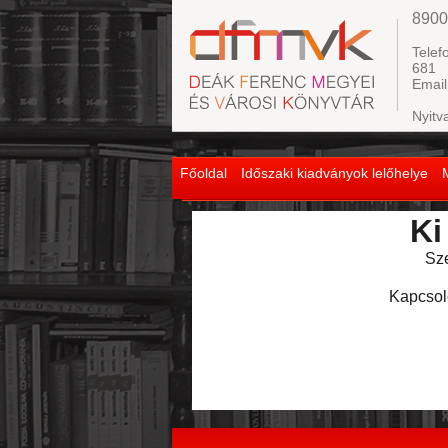
8900
Telef
681
Email
Nyitv
Főoldal
Időszaki kiadványok lelőhelye
Ki
Sze
Kapcsol