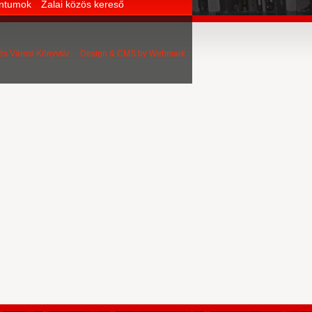
entumok
Zalai közös kereső
 és Városi Könyvtár Design & CMS by
Webmark