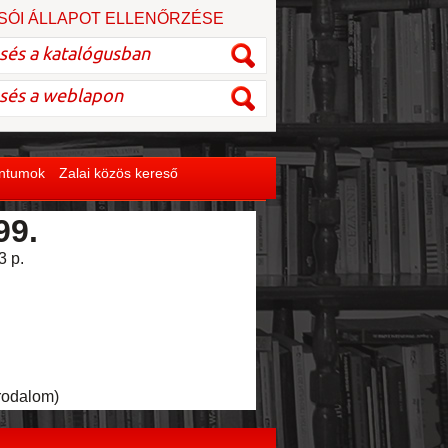
SÓI ÁLLAPOT ELLENŐRZÉSE
entumok
Zalai közös kereső
99.
3 p.
rodalom)