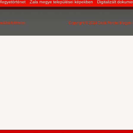
Megyetörténet
Zala megye települései képekben
Digitalizált dokum
nálási feltételek
Copyright © 2014 Deák Ferenc Megyei