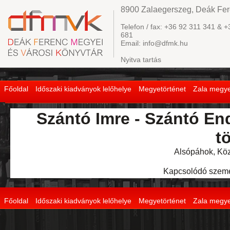
8900 Zalaegerszeg, Deák Fere
Telefon / fax: +36 92 311 341 & +
681
Email: info@dfmk.hu
Nyitva tartás
Főoldal
Időszaki kiadványok lelőhelye
Megyetörténet
Zala megye
Szántó Imre - Szántó E
t
Alsópáhok, Köz
Kapcsolódó szemé
Főoldal
Időszaki kiadványok lelőhelye
Megyetörténet
Zala megye