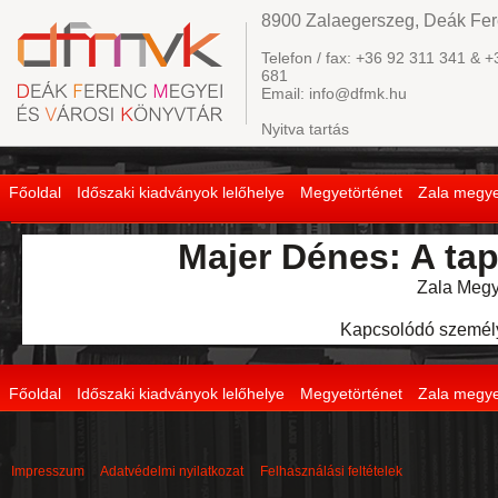
8900 Zalaegerszeg, Deák Fere
Telefon / fax: +36 92 311 341 & +
681
Email: info@dfmk.hu
Nyitva tartás
Főoldal
Időszaki kiadványok lelőhelye
Megyetörténet
Zala megye
Majer Dénes: A tap
Zala Megye
Kapcsolódó személ
Főoldal
Időszaki kiadványok lelőhelye
Megyetörténet
Zala megye
Impresszum
Adatvédelmi nyilatkozat
Felhasználási feltételek