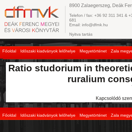
8900 Zalaegerszeg, Deák Fere
Telefon / fax: +36 92 311 341 & +
681
Email: info@dfmk.hu
Nyitva tartás
Főoldal
Időszaki kiadványok lelőhelye
Megyetörténet
Zala megye
Ratio studorium in theoreti
ruralium cons
Kapcsolódó szem
Főoldal
Időszaki kiadványok lelőhelye
Megyetörténet
Zala megye