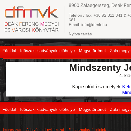
8900 Zalaegerszeg, Deák Fere
Telefon / fax: +36 92 311 341 & +
681
Email: info@dfmk.hu
Nyitva tartás
Főoldal
Időszaki kiadványok lelőhelye
Megyetörténet
Zala megye
Mindszenty J
4. ki
Kapcsolódó személyek:
Kel
Min
Főoldal
Időszaki kiadványok lelőhelye
Megyetörténet
Zala megye
Impresszum
Adatvédelmi nyilatkozat
Felhasználási feltételek