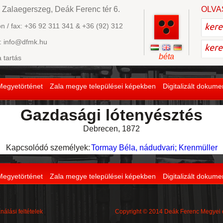
 Zalaegerszeg, Deák Ferenc tér 6.
OLVA
on / fax: +36 92 311 341 & +36 (92) 312
: info@dfmk.hu
béta
a tartás
Megyetörténet
Zala megye települései képekben
Digitalizált dokum
Gazdasági lótenyésztés
Debrecen, 1872
Kapcsolódó személyek:
Tormay Béla, nádudvari; Krenmüller
Megyetörténet
Zala megye települései képekben
Digitalizált dokum
nálási feltételek
Copyright © 2014 Deák Ferenc Megyei