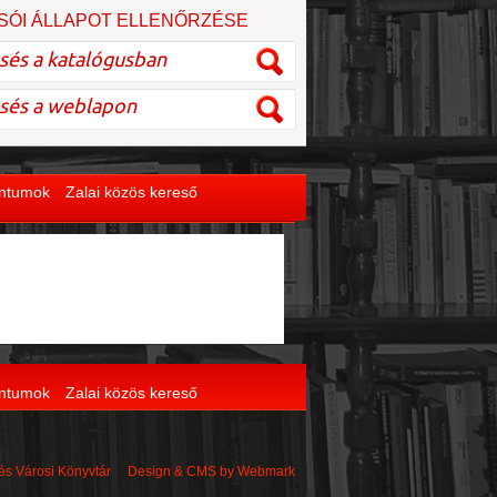
SÓI ÁLLAPOT ELLENŐRZÉSE
entumok
Zalai közös kereső
entumok
Zalai közös kereső
 és Városi Könyvtár Design & CMS by
Webmark