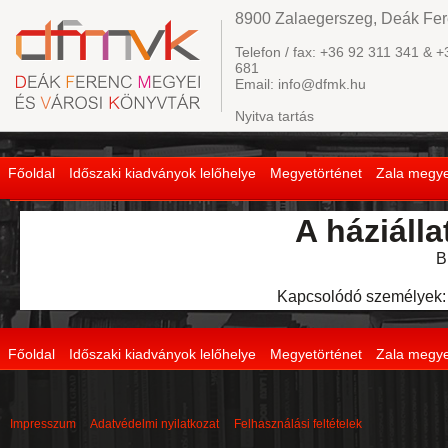
8900 Zalaegerszeg, Deák Fere
Telefon / fax: +36 92 311 341 & +
681
Email: info@dfmk.hu
Nyitva tartás
Főoldal
Időszaki kiadványok lelőhelye
Megyetörténet
Zala megye
A háziáll
B
Kapcsolódó személyek:
Főoldal
Időszaki kiadványok lelőhelye
Megyetörténet
Zala megye
Impresszum
Adatvédelmi nyilatkozat
Felhasználási feltételek