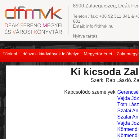
8900 Zalaegerszeg, Deák Fere
Telefon / fax: +36 92 311 341 & +
681
Email: info@dfmk.hu
Nyitva tartás
Főoldal
Időszaki kiadványok lelőhelye
Megyetörténet
Zala megye
Ki kicsoda Za
Szerk. Rab László. Za
Kapcsolódó személyek:
Gerencsér
Vajda Józ
Tóth Lász
Szalai A
Szalai A
Vajda Józ
Körmendi
Körmendi