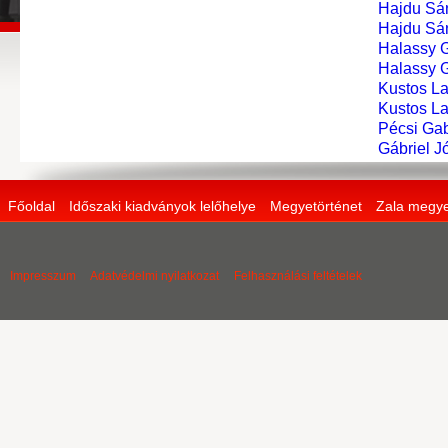
Hajdu Sá
Hajdu Sá
Halassy 
Halassy 
Kustos La
Kustos La
Pécsi Gab
Gábriel J
Főoldal
Időszaki kiadványok lelőhelye
Megyetörténet
Zala megye
Impresszum
Adatvédelmi nyilatkozat
Felhasználási feltételek