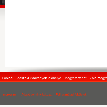
Főoldal
Időszaki kiadványok lelőhelye
Megyetörténet
Zala megye
Impresszum
Adatvédelmi nyilatkozat
Felhasználási feltételek