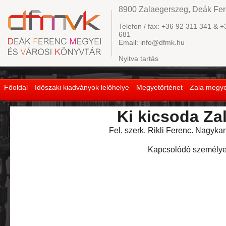
8900 Zalaegerszeg, Deák Fere
Telefon / fax: +36 92 311 341 & +
681
Email: info@dfmk.hu
Nyitva tartás
Főoldal
Időszaki kiadványok lelőhelye
Megyetörténet
Zala megye
Ki kicsoda Z
Fel. szerk. Rikli Ferenc. Nagy­ka
Kapcsolódó személye