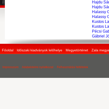
Hajdu Sá
Hajdu Sá
Halassy 
Halassy 
Kustos La
Kustos La
Pécsi Gab
Gábriel J
Főoldal
Időszaki kiadványok lelőhelye
Megyetörténet
Zala megye
Impresszum
Adatvédelmi nyilatkozat
Felhasználási feltételek