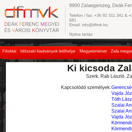
8900 Zalaegerszeg, Deák Fere
Telefon / fax: +36 92 311 341 & +
681
Email: info@dfmk.hu
Nyitva tartás
Főoldal
Időszaki kiadványok lelőhelye
Megyetörténet
Zala megye
Ki kicsoda Za
Szerk. Rab László. Za
Kapcsolódó személyek:
Gerencsér
Vajda Józ
Tóth Lász
Szalai A
Szalai A
Vajda Józ
Körmendi
Körmendi