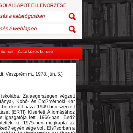
SÓI ÁLLAPOT ELLENŐRZÉSE
entumok
Zalai közös kereső
di, Veszprém m., 1978. jún. 3.)
skolába. Zalaegerszegen végzett
ánya-, Kohó- és Erd?mérnöki Kar
7-ben került haza. 1949-ben szerzett
ézet (ERTI) Kísérleti Állomásához
s igazgatója lett. 1966-ban "Bed?
üntették ki. 1975-ben megkapta az
ked? egyénisége volt. Els?sorban a