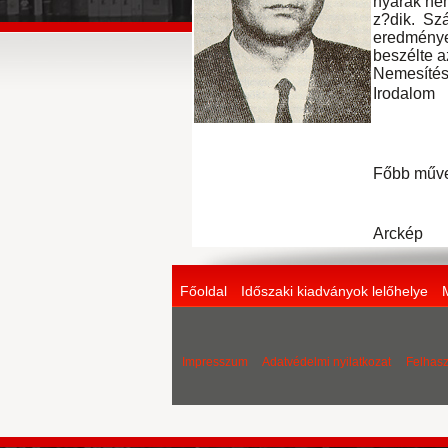
nyárak nem
z?dik. Sz
eredménye
beszélte a
Nemesítési
Irodalom
Főbb műv
Arckép
Főoldal
Időszaki kiadványok lelőhelye
Impresszum
Adatvédelmi nyilatkozat
Felhasz