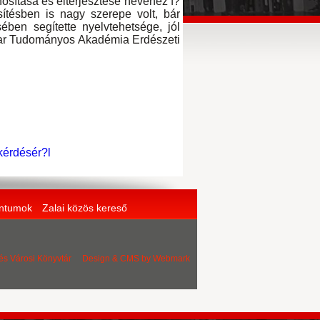
osítása és elterjesztése nevéhez f?
ítésben is nagy szerepe volt, bár
ben segítette nyelvtehetsége, jól
gyar Tudományos Akadémia Erdészeti
kérdésér?l
entumok
Zalai közös kereső
 és Városi Könyvtár Design & CMS by
Webmark