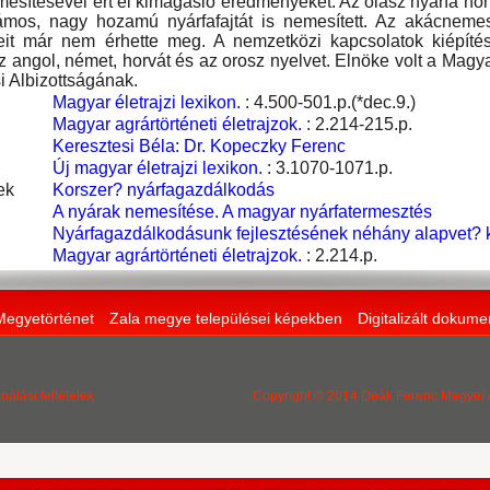
esítésével ért el kimagasló eredményeket. Az olasz nyárfa hon
ámos, nagy hozamú nyárfafajtát is nemesített. Az akácnemes
it már nem érhette meg. A nemzetközi kapcsolatok kiépítésé
z angol, német, horvát és az orosz nyelvet. Elnöke volt a Ma
 Albizottságának.
Magyar életrajzi lexikon.
: 4.500-501.p.(*dec.9.)
Magyar agrártörténeti életrajzok.
: 2.214-215.p.
Keresztesi Béla: Dr. Kopeczky Ferenc
Új magyar életrajzi lexikon.
: 3.1070-1071.p.
ek
Korszer? nyárfagazdálkodás
A nyárak nemesítése. A magyar nyárfatermesztés
Nyárfagazdálkodásunk fejlesztésének néhány alapvet? 
Magyar agrártörténeti életrajzok.
: 2.214.p.
Megyetörténet
Zala megye települései képekben
Digitalizált dokum
nálási feltételek
Copyright © 2014 Deák Ferenc Megyei