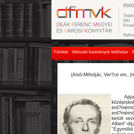
8900
Telef
681
Email
Nyitv
Főoldal
Időszaki kiadványok lelőhelye
(Alsó-Miholjác, Ver?ce vm., (m
Apja urad
középisko
erd?mérnök
erd?mérnö
került ve
Albert"-d
"Egymillió