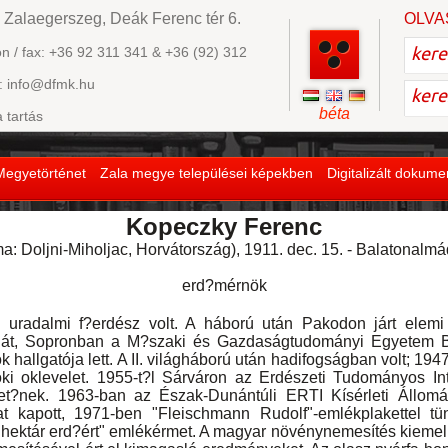
 Zalaegerszeg, Deák Ferenc tér 6.
OLVA
on / fax: +36 92 311 341 & +36 (92) 312
: info@dfmk.hu
béta
a tartás
Megyetörténet
Zala megye települései képekben
Digitalizált dokum
Kopeczky Ferenc
a: Doljni-Miholjac, Horvátország), 1911. dec. 15. - Balatonalmá
erd?mérnök
almi f?erdész volt. A háború után Pakodon járt elemi i
lát, Sopronban a M?szaki és Gazdaságtudományi Egyetem B
 hallgatója lett. A II. világháború után hadifogságban volt; 194
ki oklevelet. 1955-t?l Sárváron az Erdészeti Tudományos Int
zet?nek. 1963-ban az Észak-Dunántúli ERTI Kísérleti Állomá
íjat kapott, 1971-ben "Fleischmann Rudolf"-emlékplakettel t
 hektár erd?ért" emlékérmet. A magyar növénynemesítés kiemel