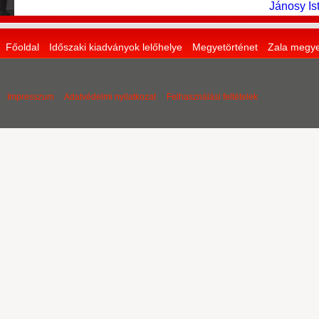
Jánosy Is
Főoldal
Időszaki kiadványok lelőhelye
Megyetörténet
Zala megye
Impresszum
Adatvédelmi nyilatkozat
Felhasználási feltételek