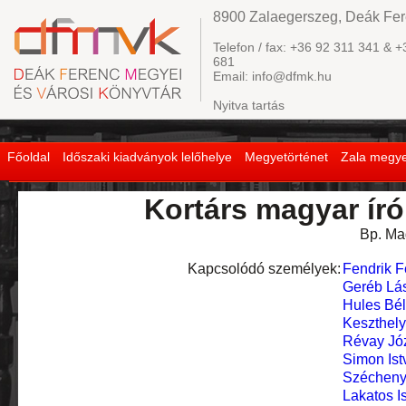
8900 Zalaegerszeg, Deák Fere
Telefon / fax: +36 92 311 341 & +
681
Email: info@dfmk.hu
Nyitva tartás
Főoldal
Időszaki kiadványok lelőhelye
Megyetörténet
Zala megye
Kortárs magyar író
Bp. Ma
Kapcsolódó személyek:
Fendrik F
Geréb Lá
Hules Bé
Keszthely
Révay Józ
Simon Ist
Széchenyi
Lakatos I