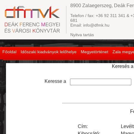
8900 Zalaegerszeg, Deák Fere
Telefon / fax: +36 92 311 341 & +
681
Email: info@dfmk.hu
Nyitva tartás
Főoldal
Időszaki kiadványok lelőhelye
Megyetörténet
Zala megye
Keresés a 
Keresse a
F
Cím:
Levél
Kibocsátó:
Magya