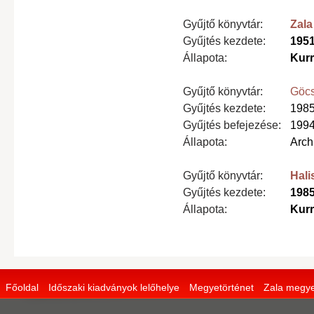
Gyűjtő könyvtár:
Zala
Gyűjtés kezdete:
195
Állapota:
Kur
Gyűjtő könyvtár:
Göcs
Gyűjtés kezdete:
198
Gyűjtés befejezése:
199
Állapota:
Arch
Gyűjtő könyvtár:
Hali
Gyűjtés kezdete:
198
Állapota:
Kur
Főoldal
Időszaki kiadványok lelőhelye
Megyetörténet
Zala megye