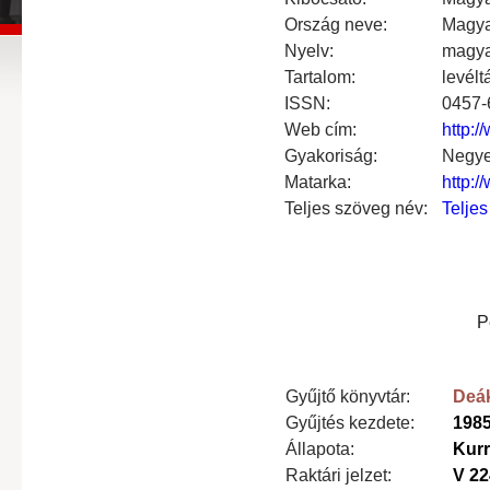
Ország neve:
Magya
Nyelv:
magy
Tartalom:
levélt
ISSN:
0457-
Web cím:
http:
Gyakoriság:
Negye
Matarka:
http:
Teljes szöveg név:
Teljes
P
Gyűjtő könyvtár:
Deák
Gyűjtés kezdete:
198
Állapota:
Kur
Raktári jelzet:
V 2