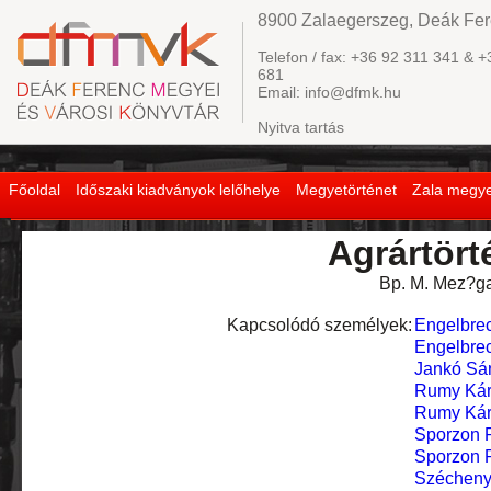
8900 Zalaegerszeg, Deák Fere
Telefon / fax: +36 92 311 341 & +
681
Email: info@dfmk.hu
Nyitva tartás
Főoldal
Időszaki kiadványok lelőhelye
Megyetörténet
Zala megye
Agrártörté
Bp. M. Mez?ga
Kapcsolódó személyek:
Engelbrec
Engelbrec
Jankó Sá
Rumy Kár
Rumy Kár
Sporzon P
Sporzon P
Széchenyi