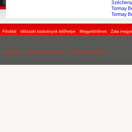
Széchenyi
Tormay Bé
Tormay Bé
Főoldal
Időszaki kiadványok lelőhelye
Megyetörténet
Zala megye
Impresszum
Adatvédelmi nyilatkozat
Felhasználási feltételek