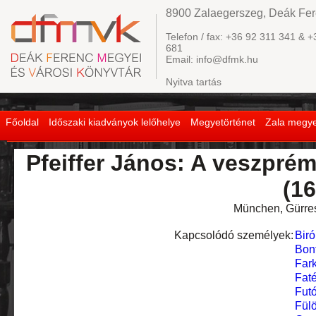
8900 Zalaegerszeg, Deák Fere
Telefon / fax: +36 92 311 341 & +
681
Email: info@dfmk.hu
Nyitva tartás
Főoldal
Időszaki kiadványok lelőhelye
Megyetörténet
Zala megye
Pfeiffer János: A veszpré
(1
München, Gürres
Kapcsolódó személyek:
Biró
Bont
Fark
Faté
Fut
Fülö