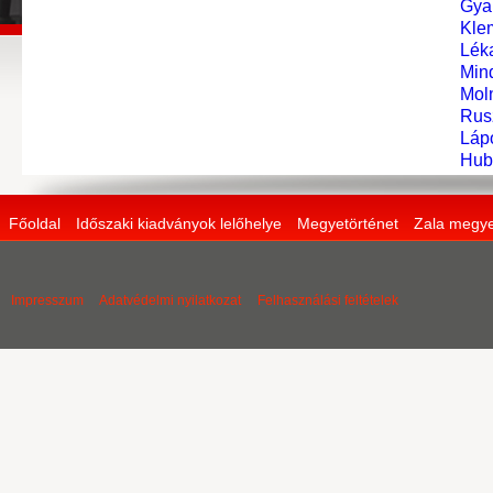
Gya
Kle
Léka
Min
Mol
Rus
Láp
Hub
Főoldal
Időszaki kiadványok lelőhelye
Megyetörténet
Zala megye
Impresszum
Adatvédelmi nyilatkozat
Felhasználási feltételek