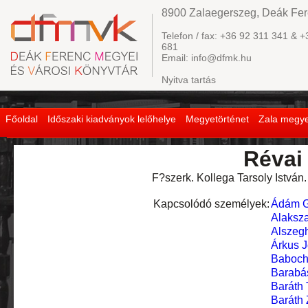
8900 Zalaegerszeg, Deák Fere
Telefon / fax: +36 92 311 341 & +
681
Email: info@dfmk.hu
Nyitva tartás
Főoldal
Időszaki kiadványok lelőhelye
Megyetörténet
Zala megye
Révai 
F?szerk. Kollega Tarsoly István.
Kapcsolódó személyek:
Ádám G
Alaksz
Alszeg
Árkus J
Baboch
Barabá
Baráth 
Baráth 