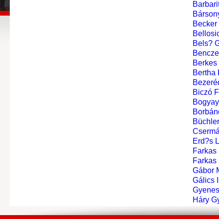
Barbari
Bárson
Becker
Bellosi
Bels? 
Bencze
Berkes
Bertha 
Bezeréd
Biczó 
Bogyay
Borbán
Büchle
Csermá
Erd?s 
Farkas
Farkas
Gábor 
Gálics 
Gyenes
Háry G