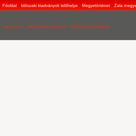
Főoldal
Időszaki kiadványok lelőhelye
Megyetörténet
Zala megye
Impresszum
Adatvédelmi nyilatkozat
Felhasználási feltételek