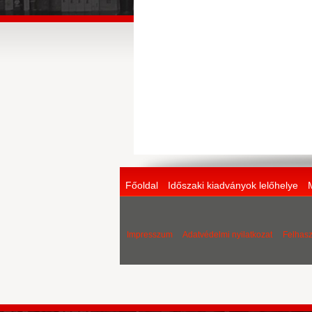
Főoldal
Időszaki kiadványok lelőhelye
Impresszum
Adatvédelmi nyilatkozat
Felhasz