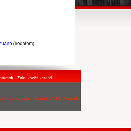
ntuano
(Irodalom)
entumok
Zalai közös kereső
 és Városi Könyvtár Design & CMS by
Webmark