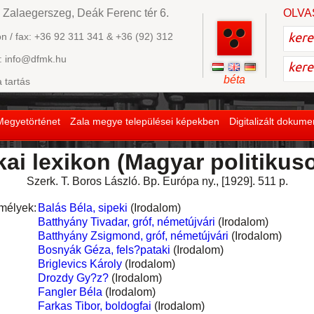
 Zalaegerszeg, Deák Ferenc tér 6.
OLVA
on / fax: +36 92 311 341 & +36 (92) 312
: info@dfmk.hu
béta
a tartás
Megyetörténet
Zala megye települései képekben
Digitalizált dokum
kai lexikon (Magyar politikus
Szerk. T. Boros László. Bp. Európa ny., [1929]. 511 p.
mélyek:
Balás Béla, sipeki
(Irodalom)
Batthyány Tivadar, gróf, németújvári
(Irodalom)
Batthyány Zsigmond, gróf, németújvári
(Irodalom)
Bosnyák Géza, fels?pataki
(Irodalom)
Briglevics Károly
(Irodalom)
Drozdy Gy?z?
(Irodalom)
Fangler Béla
(Irodalom)
Farkas Tibor, boldogfai
(Irodalom)