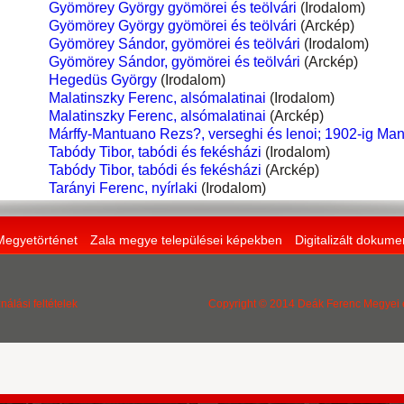
Gyömörey György gyömörei és teölvári
(Irodalom)
Gyömörey György gyömörei és teölvári
(Arckép)
Gyömörey Sándor, gyömörei és teölvári
(Irodalom)
Gyömörey Sándor, gyömörei és teölvári
(Arckép)
Hegedüs György
(Irodalom)
Malatinszky Ferenc, alsómalatinai
(Irodalom)
Malatinszky Ferenc, alsómalatinai
(Arckép)
Márffy-Mantuano Rezs?, verseghi és lenoi; 1902-ig Ma
Tabódy Tibor, tabódi és fekésházi
(Irodalom)
Tabódy Tibor, tabódi és fekésházi
(Arckép)
Tarányi Ferenc, nyírlaki
(Irodalom)
Megyetörténet
Zala megye települései képekben
Digitalizált dokum
nálási feltételek
Copyright © 2014 Deák Ferenc Megyei