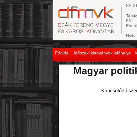
8900
Telef
681
Email
Nyitv
Főoldal
Időszaki kiadványok lelőhelye
Magyar politi
Kapcsolódó sze