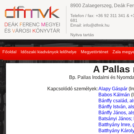
8900 Zalaegerszeg, Deák Fere
Telefon / fax: +36 92 311 341 & +
681
Email: info@dfmk.hu
Nyitva tartás
Főoldal
Időszaki kiadványok lelőhelye
Megyetörténet
Zala megye
A Pallas
Bp. Pallas Irodalmi és Nyomda
Kapcsolódó személyek:
Alapy Gáspár
(I
Babos Kálmán
(
Bánffy család, a
Bánffy István, al
Bánffy János, al
Batsányi János;
Batthyány Imre, 
Batthyány Károly