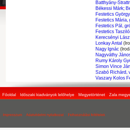
Batthyány-Strat
Békessi Márk; B
Festetics György,
Festetics Mária, g
Festetics Pál, gró
Festetics Tasziló
Kerecsényi Lászl
Lonkay Antal
(Ir
Nagy Ignác
(Iro
Nagyváthy Jáno
Rumy Károly Gy
Simon Vince Já
Szabó Richárd, v
Vaszary Kolos F
Főoldal
Időszaki kiadványok lelőhelye
Megyetörténet
Zala megye
Impresszum
Adatvédelmi nyilatkozat
Felhasználási feltételek