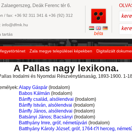
 Zalaegerszeg, Deák Ferenc tér 6.
OLVA
on / fax: +36 92 311 341 & +36 (92) 312
: info@dfmk.hu
béta
a tartás
Megyetörténet
Zala megye települései képekben
Digitalizált dokum
A Pallas nagy lexikona.
Pallas Irodalmi és Nyomdai Részvény­társaság, 1893-1900. 1-18.
emélyek:
Alapy Gáspár
(Irodalom)
Babos Kálmán
(Irodalom)
Bánffy család, alsólendvai
(Irodalom)
Bánffy István, alsólendvai
(Irodalom)
Bánffy János, alsólendvai
(Irodalom)
Batsányi János; Bacsányi
(Irodalom)
Batthyány Imre, gróf, németújvári
(Irodalom)
Batthyány Károly József, gróf, 1764-t?l herceg, németú