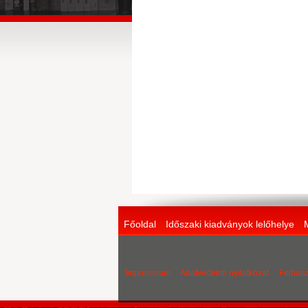
Főoldal
Időszaki kiadványok lelőhelye
Impresszum
Adatvédelmi nyilatkozat
Felhasz