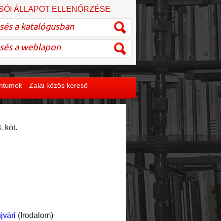
SÓI ÁLLAPOT ELLENŐRZÉSE
entumok
Zalai közös kereső
 köt.
jvári
(Irodalom)