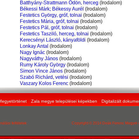
Batthyány-Strattmann Ödön, herceg
(Irodalom)
Békessi Márk; Békessy Aurél
(Irodalom)
Festetics György, gróf, tolnai
(Irodalom)
Festetics Mária, gróf, tolnai
(Irodalom)
Festetics Pál, gróf, tolnai
(Irodalom)
Festetics Tasziló, herceg, tolnai
(Irodalom)
Kerecsényi László, kányaföldi
(Irodalom)
Lonkay Antal
(Irodalom)
Nagy Ignác
(Irodalom)
Nagyváthy János
(Irodalom)
Rumy Károly György
(Irodalom)
Simon Vince János
(Irodalom)
Szabó Richárd, vetési
(Irodalom)
Vaszary Kolos Ferenc
(Irodalom)
Megyetörténet
Zala megye települései képekben
Digitalizált dokum
nálási feltételek
Copyright © 2014 Deák Ferenc Megyei