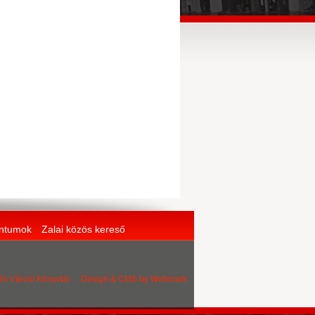
entumok
Zalai közös kereső
 és Városi Könyvtár Design & CMS by
Webmark