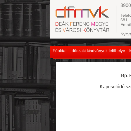
8900
Telef
681
Email
Nyitv
Főoldal
Időszaki kiadványok lelőhelye
Bp. 
Kapcsolódó sz