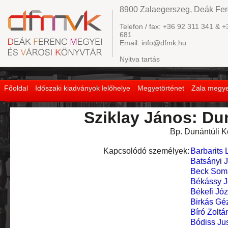
8900 Zalaegerszeg, Deák Fere
Telefon / fax: +36 92 311 341 & +
681
Email: info@dfmk.hu
Nyitva tartás
Főoldal
Időszaki kiadványok lelőhelye
Megyetörténet
Zala megye
Sziklay János: Du
Bp. Dunántúli K
Kapcsolódó személyek:
Barbarits 
Batsányi 
Beck Som
Békássy J
Békefi Józ
Birkás Gé
Bíró Zoltá
Bódiss Ju