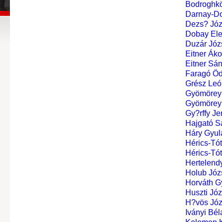
Bodroghkö
Darnay-Do
Dezs? Józ
Dobay Ele
Duzár Józ
Eitner Ákos
Eitner Sándo
Faragó Öd
Grész Leó
Gyömörey 
Gyömörey 
Gy?rffy Je
Hajgató S
Háry Gyul
Hérics-Tót
Hérics-Tót
Hertelendy
Holub Józ
Horváth G
Huszti Józ
H?vös Józs
Iványi Bél