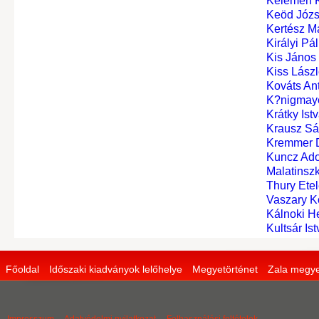
Kelemen K
Keöd Józs
Kertész M
Királyi Pá
Kis János
Kiss Lász
Kováts An
K?nigmaye
Krátky Ist
Krausz S
Kremmer 
Kuncz Ado
Malatinszk
Thury Ete
Vaszary K
Kálnoki H
Kultsár Is
Főoldal
Időszaki kiadványok lelőhelye
Megyetörténet
Zala megye