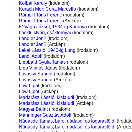
Kolbai Károly
(Irodalom)
Korach Mór; Cora, Marcello
(Irodalom)
Rómer Flóris Ferenc
(Irodalom)
Rómer Flóris Ferenc
(Arckép)
K?vágó József; 1934-ig Küronya
(Irodalom)
Lackfi István, csáktornyai
(Irodalom)
Landler Jen?
(Irodalom)
Landler Jen?
(Arckép)
Lékai László; 1940-ig Lung
(Irodalom)
Lendl Adolf
(Irodalom)
Liebbald Gyula Tamás
(Irodalom)
Lipp Vilmos János
(Irodalom)
Lovassy Sándor
(Irodalom)
Lovassy Sándor
(Arckép)
Löw Lipót
(Irodalom)
Löw Lipót
(Arckép)
Madarász László, kisfaludi
(Irodalom)
Madarász László, kisfaludi
(Arckép)
Magyar Bálint
(Irodalom)
Manninger Gusztáv Adolf
(Irodalom)
Nádasdy Tamás, báró, nádasdi és fogarasföldi
(Irodal
Nádasdy Tamás, báró, nádasdi és fogarasföldi
(Arckép