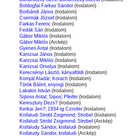
Boldogfai Farkas Sándor
(Irodalom)
Borbándi János
(Irodalom)
Csermák József
(Irodalom)
Farkas Ferenc
(Irodalom)
Fedák Sári
(Irodalom)
Gábor Miklós
(Irodalom)
Gábor Miklós
(Arckép)
Gyenes Antal
(Irodalom)
Kanizsai János
(Irodalom)
Kanizsai Miklós
(Irodalom)
Kanizsai Orsolya
(Irodalom)
Kerecsényi László, kányaföldi
(Irodalom)
Komját Aladár; Korach
(Irodalom)
Török Bálint, enyingi
(Irodalom)
Lakatos István
(Irodalom)
Siposs Antal; Sipos; Pfeifer
(Irodalom)
Keresztury Dezs?
(Irodalom)
Kerkai Jen?; 1934-ig Czinder
(Irodalom)
Kisfaludi Strobl Zsigmond; Strobel
(Irodalom)
Kisfaludi Strobl Zsigmond; Strobel
(Arckép)
Kisfaludy Sándor, kisfaludi
(Irodalom)
Kisfaludy Sándor, kisfaludi
(Arckép)