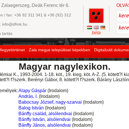
 Zalaegerszeg, Deák Ferenc tér 6.
OLVA
on / fax: +36 92 311 341 & +36 (92) 312
: info@dfmk.hu
béta
a tartás
Megyetörténet
Zala megye települései képekben
Digitalizált dokum
Magyar nagylexikon.
miai K., 1993-2004. 1-18. köt., 19. kieg. köt. A-Z. (5. kötett?l k
tett?l f?szerk. Berényi Gábor, 8. kö­tett?l f?szerk. Bárány Lászlón
emélyek:
Alapy Gáspár
(Irodalom)
András, I.
(Irodalom)
Babocsay József, nagy-szarvai
(Irodalom)
Balog István
(Irodalom)
Bánffy család, alsólendvai
(Irodalom)
Bánffy István, alsólendvai
(Irodalom)
Bánffy János, alsólendvai
(Irodalom)