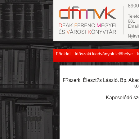
8900
Telef
681
Email
Nyitv
Főoldal
Időszaki kiadványok lelőhelye
F?szerk. Éleszt?s László. Bp. Akadé
kö
Kapcsolódó sz