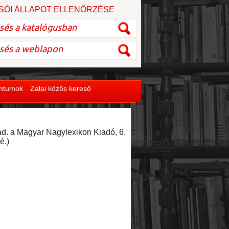
SÓI ÁLLAPOT ELLENŐRZÉSE
entumok
Zalai közös kereső
iad. a Ma­gyar Nagylexikon Kiadó, 6.
é.)