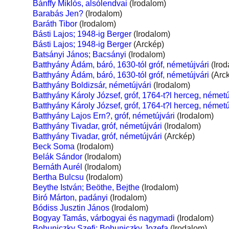
Bánffy Miklós, alsólendvai
(Irodalom)
Barabás Jen?
(Irodalom)
Baráth Tibor
(Irodalom)
Básti Lajos; 1948-ig Berger
(Irodalom)
Básti Lajos; 1948-ig Berger
(Arckép)
Batsányi János; Bacsányi
(Irodalom)
Batthyány Ádám, báró, 1630-tól gróf, németújvári
(Irod
Batthyány Ádám, báró, 1630-tól gróf, németújvári
(Arc
Batthyány Boldizsár, németújvári
(Irodalom)
Batthyány Károly József, gróf, 1764-t?l herceg, németú
Batthyány Károly József, gróf, 1764-t?l herceg, németú
Batthyány Lajos Ern?, gróf, németújvári
(Irodalom)
Batthyány Tivadar, gróf, németújvári
(Irodalom)
Batthyány Tivadar, gróf, németújvári
(Arckép)
Beck Soma
(Irodalom)
Belák Sándor
(Irodalom)
Bernáth Aurél
(Irodalom)
Bertha Bulcsu
(Irodalom)
Beythe István; Beöthe, Bejthe
(Irodalom)
Biró Márton, padányi
(Irodalom)
Bódiss Jusztin János
(Irodalom)
Bogyay Tamás, várbogyai és nagymadi
(Irodalom)
Bohuniczky Szefi; Bohuniczky Jozefa
(Irodalom)