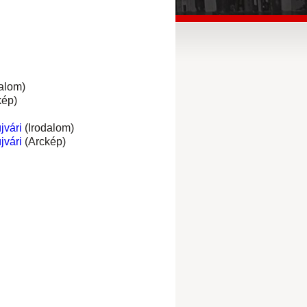
alom)
kép)
jvári
(Irodalom)
jvári
(Arckép)