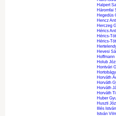
Halpert S
Háromfai 
Hegedüs 
Hencz Ant
Herczeg 
Hérics Ant
Hérics-Tót
Hérics-Tót
Hertelendy
Hevesi Sá
Hoffmann
Holub Józ
Hontvári 
Hortobágy
Horváth Á
Horváth G
Horváth J
Horváth Ti
Huber Gyu
Huszti Józ
Illés Istvá
István Vil