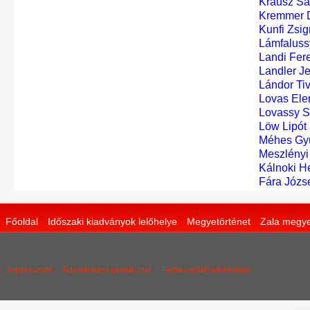
Krausz S
Kremmer 
Kunfi Zsi
Lámfaluss
Landi Fer
Landler J
Lándor Tiv
Lovas Elem
Lovassy 
Löw Lipót
Méhes Gyu
Meszlényi
Kálnoki H
Fára Józs
Főoldal
Időszaki kiadványok lelőhelye
Megyetörténet
Zala megye
Impresszum
Adatvédelmi nyilatkozat
Felhasználási feltételek