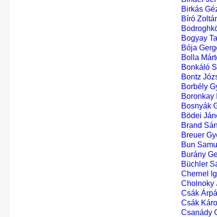
Birkás Gé
Bíró Zoltá
Bodroghkö
Bogyay Ta
Bója Gerg
Bolla Márt
Bonkáló 
Bontz Józ
Borbély Gy
Boronkay 
Bosnyák G
Bödei Ján
Brand Sá
Breuer Gy
Bun Sam
Burány Ge
Büchler S
Chernel Ig
Cholnoky 
Csák Árp
Csák Károl
Csanády G