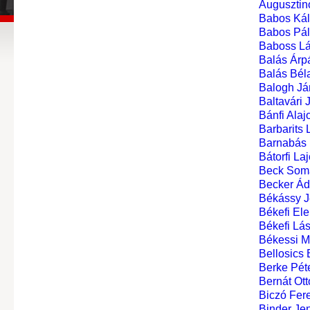
Augusztin
Babos Ká
Babos Pá
Baboss Lá
Balás Árpá
Balás Béla
Balogh Já
Baltavári 
Bánfi Alaj
Barbarits 
Barnabás I
Bátorfi La
Beck Som
Becker Á
Békássy J
Békefi Ele
Békefi Lás
Békessi M
Bellosics 
Berke Pét
Bernát Ott
Biczó Fer
Binder Je