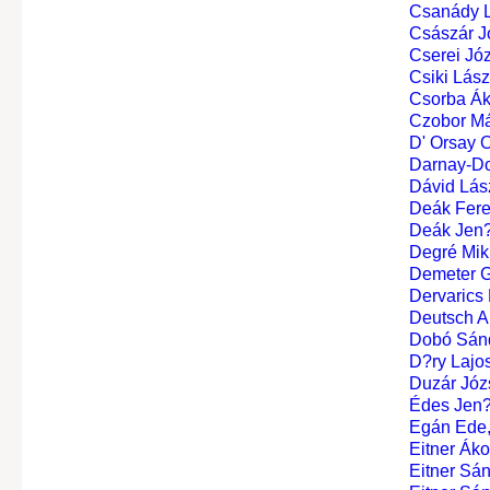
Csanády 
Császár J
Cserei Józ
Csiki Lász
Csorba Ák
Czobor Má
D' Orsay Ol
Darnay-Do
Dávid Lás
Deák Fer
Deák Jen
Degré Mik
Demeter G
Dervarics
Deutsch A
Dobó Sánd
D?ry Lajos
Duzár Józ
Édes Jen
Egán Ede,
Eitner Ákos
Eitner Sánd