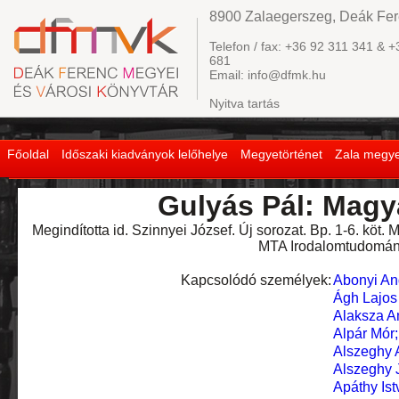
8900 Zalaegerszeg, Deák Fere
Telefon / fax: +36 92 311 341 & +
681
Email: info@dfmk.hu
Nyitva tartás
Főoldal
Időszaki kiadványok lelőhelye
Megyetörténet
Zala megye
Gulyás Pál: Magya
Megindította id. Szinnyei József. Új sorozat. Bp. 1-6. köt
MTA Irodalomtudomány
Kapcsolódó személyek:
Abonyi And
Ágh Lajos 
Alaksza 
Alpár Mór
Alszeghy 
Alszeghy 
Apáthy Ist