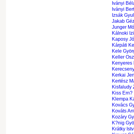
Iványi Bél
Iványi Ber
Izsák Gyu
Jakab Géz
Junger M
Kálnoki Iz
Kaposy Józ
Kárpáti K
Kele Györ
Keller Osz
Kenyeres 
Kerecseny
Kerkai Je
Kertész M
Kisfaludy 
Kiss Ern?
Klempa Ká
Kovács Gy
Kováts An
Kozáry Gyu
K?nig Gyö
Krátky Ist