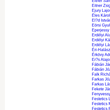
Eitner Sándo
Eitner Zsi
Ejury Lajo
Éles Károl
El?d Istvá
Eörsi Gyul
Eperjessy 
Erdélyi Al
Erdélyi Ká
Erdélyi Lá
Éri-Halász
Érkövy Ado
Er?s Alajo
Fábián Ján
Fábián Jó
Falk Rich
Farkas Jó
Farkas Lás
Fekete Ján
Fenyvessy
Festetics L
Festetics M
Festetics P