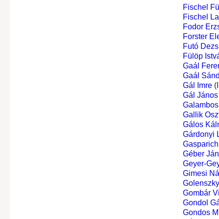
Fischel F
Fischel La
Fodor Erz
Forster El
Futó Dezs
Fülöp Istv
Gaál Fere
Gaál Sánd
Gál Imre
(
Gál János
Galambos 
Gallik Os
Gálos Kál
Gárdonyi 
Gasparich 
Géber Já
Geyer-Ge
Gimesi Ná
Golenszky
Gombár V
Gondol G
Gondos Mi