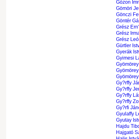
Gózon Imr
Gömöri J
Gönczi Fe
Göntér Gá
Grész Ern
Grész Irm
Grész Leó
Gürtler Ist
Gyerák Is
Gyimesi L
Gyömörey 
Gyömörey 
Gyömörey 
Gy?rffy Já
Gy?rffy Je
Gy?rffy Lá
Gy?rffy Zo
Gy?rfi Já
Gyulaffy Le
Gyutay Ist
Hajdu Tib
Hajgató S
Halis Istv